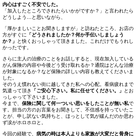
内心はすごく不安でした。
「加入したところでされたらいかがですか？」と言われたら
どうしよう…と思いながら、
「厚かましいことお聞きしますが」と訪ねたところ、お店の
方がすぐに
「どうされましたか？何か手伝いしましょう
か？」
と快くおっしゃって頂きました。これだけでもうれし
かったです。
さらに主人の治療のことをお話しすると、現在加入している
がん保険の内容や今後どう受け取れるか？通院はどんな治療
が対象になるか？など保険の詳しい内容も教えてくださいま
した。
そのうえ慣れない街に越してきた私への心配。看病疲れまで
気遣って頂き
「ご安心下さい。私に任せてください。」
とお
っしゃって下さいました。
今まで、
保険に関して何一ついい思いをしたことが無い私
で
す。担当の方のお言葉をお聞きして、不信感を持っていたこ
とが、申し訳ない気持ちと、ほっとして気が緩んだのか思わ
ず涙がホロホロと。
今回の経験で、
病気の時は本人よりも家族が大変だと骨身に