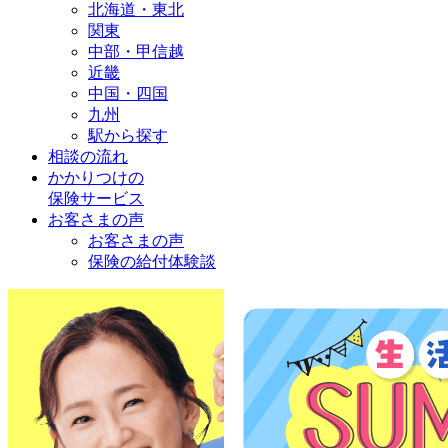
北海道・東北
関東
中部・甲信越
近畿
中国・四国
九州
駅から探す
相談の流れ
かかりつけの
保険サービス
お客さまの声
お客さまの声
保険の給付体験談