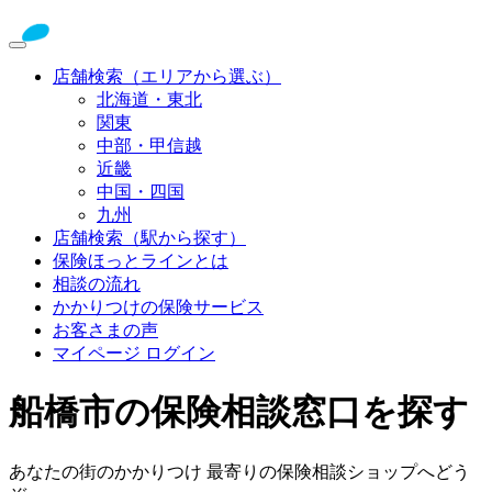
店舗検索（エリアから選ぶ）
北海道・東北
関東
中部・甲信越
近畿
中国・四国
九州
店舗検索（駅から探す）
保険ほっとラインとは
相談の流れ
かかりつけの保険サービス
お客さまの声
マイページ ログイン
船橋市の保険相談窓口を探す
あなたの街のかかりつけ 最寄りの保険相談ショップへどう