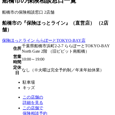
船橋市の保険相談窓口一覧
船橋市の保険相談窓口
2
店舗
船橋市の『保険ほっとライン』（直営店） （2店
舗）
保険ほっとライン ららぽーとTOKYO-BAY店
千葉県船橋市浜町2-2-7 ららぽーとTOKYO-BAY
住所
North Gate 2階 （旧ビビット南船橋）
営業
10:00～19:00
時間
定休
なし（※火曜は完全予約制／年末年始休業）
日
駐車場
キッズ
この店舗の
詳細を見る
この店舗で
保険相談予約