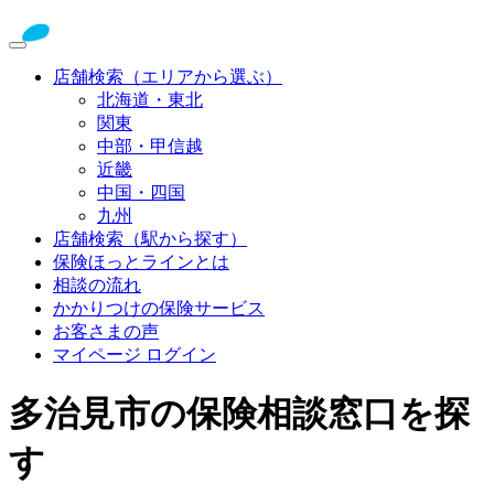
店舗検索（エリアから選ぶ）
北海道・東北
関東
中部・甲信越
近畿
中国・四国
九州
店舗検索（駅から探す）
保険ほっとラインとは
相談の流れ
かかりつけの保険サービス
お客さまの声
マイページ ログイン
多治見市の保険相談窓口を探
す