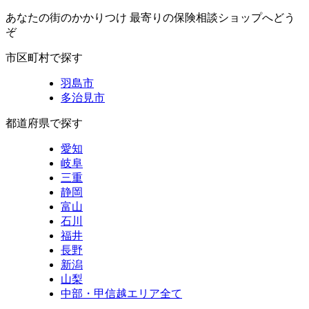
あなたの街のかかりつけ 最寄りの保険相談ショップへどう
ぞ
市区町村で探す
羽島市
多治見市
都道府県で探す
愛知
岐阜
三重
静岡
富山
石川
福井
長野
新潟
山梨
中部・甲信越エリア全て