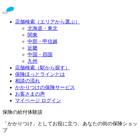
店舗検索（エリアから選ぶ）
北海道・東北
関東
中部・甲信越
近畿
中国・四国
九州
店舗検索（駅から探す）
保険ほっとラインとは
相談の流れ
かかりつけの保険サービス
お客さまの声
マイページ ログイン
保険の給付体験談
「かかりつけ」としてお役に立つ、あなたの街の保険ショッ
プ