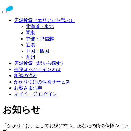
店舗検索（エリアから選ぶ）
北海道・東北
関東
中部・甲信越
近畿
中国・四国
九州
店舗検索（駅から探す）
保険ほっとラインとは
相談の流れ
かかりつけの保険サービス
お客さまの声
マイページ ログイン
お知らせ
「かかりつけ」としてお役に立つ、あなたの街の保険ショッ