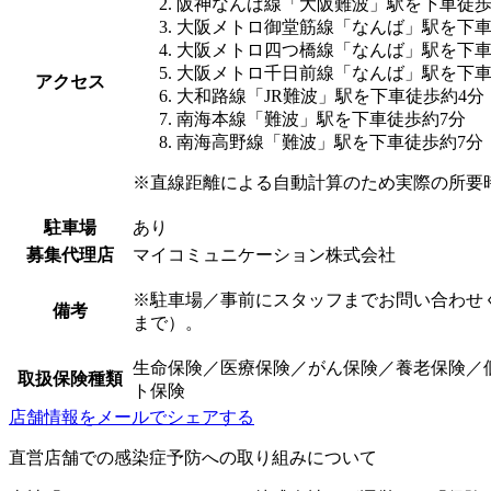
阪神なんば線「大阪難波」駅を下車徒歩
大阪メトロ御堂筋線「なんば」駅を下車
大阪メトロ四つ橋線「なんば」駅を下車
大阪メトロ千日前線「なんば」駅を下車
アクセス
大和路線「JR難波」駅を下車徒歩約4分
南海本線「難波」駅を下車徒歩約7分
南海高野線「難波」駅を下車徒歩約7分
※直線距離による自動計算のため実際の所要
駐車場
あり
募集代理店
マイコミュニケーション株式会社
※駐車場／事前にスタッフまでお問い合わせく
備考
まで）。
生命保険／医療保険／がん保険／養老保険／
取扱保険種類
ト保険
店舗情報をメールでシェアする
直営店舗での感染症予防への取り組みについて