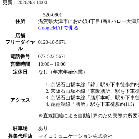
更新：2026/8/3 14:00
〒520-0801
住所
滋賀県大津市におの浜4丁目1番8 バロー大津
GoogleMAPで見る
店舗
フリーダイヤ
0120-18-5671
ル
電話番号
077-522-5671
営業時間
10:00～19:00
定休日
なし（年末年始休業）
京阪石山坂本線「錦」駅を下車徒歩約9
京阪石山坂本線「京阪膳所」駅を下車徒
京阪石山坂本線「膳所本町」駅を下車徒
アクセス
琵琶湖線「膳所」駅を下車徒歩約11分
※直線距離による自動計算のため実際の所要
駐車場
あり
募集代理店
マイコミュニケーション株式会社