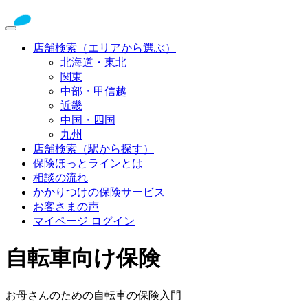
店舗検索（エリアから選ぶ）
北海道・東北
関東
中部・甲信越
近畿
中国・四国
九州
店舗検索（駅から探す）
保険ほっとラインとは
相談の流れ
かかりつけの保険サービス
お客さまの声
マイページ ログイン
自転車向け保険
お母さんのための自転車の保険入門