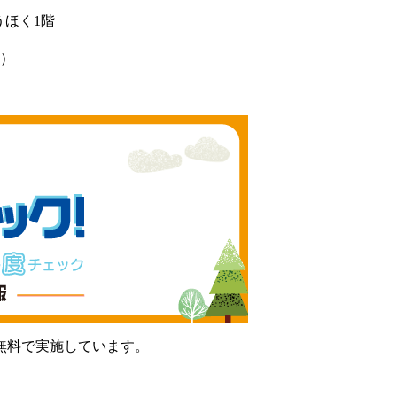
うほく1階
）
無料で実施しています。