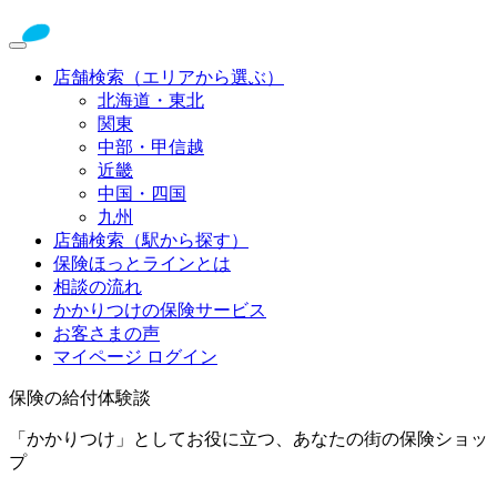
店舗検索（エリアから選ぶ）
北海道・東北
関東
中部・甲信越
近畿
中国・四国
九州
店舗検索（駅から探す）
保険ほっとラインとは
相談の流れ
かかりつけの保険サービス
お客さまの声
マイページ ログイン
保険の給付体験談
「かかりつけ」としてお役に立つ、あなたの街の保険ショッ
プ