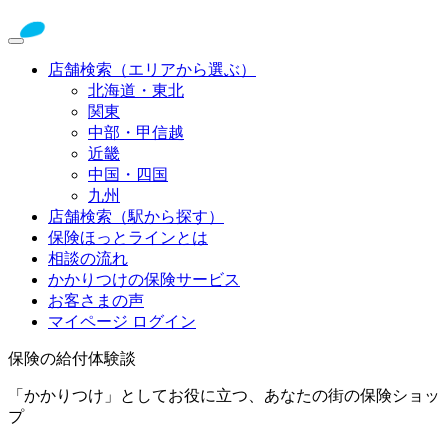
店舗検索（エリアから選ぶ）
北海道・東北
関東
中部・甲信越
近畿
中国・四国
九州
店舗検索（駅から探す）
保険ほっとラインとは
相談の流れ
かかりつけの保険サービス
お客さまの声
マイページ ログイン
保険の給付体験談
「かかりつけ」としてお役に立つ、あなたの街の保険ショッ
プ