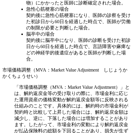
物）にかかったと医師に診断確定された場合。
急性心筋梗塞の場合
契約後に急性心筋梗塞になり、医師の診察を受け
た初診日から60日を経過した時点で、医師が労働
の制限が必要と判断した場合。
脳卒中の場合
契約後に脳卒中になり、医師の診断を受けた初診
日から60日を経過した時点で、言語障害や麻痺な
どの神経学的後遺症があると医師が判断した場
合。
市場価格調整（MVA：Market Value Adjustment しじょうか
かくちょうせい）
「市場価格調整（MVA：Market Value Adjustment）」と
は、解約返戻金等の受け取りの際に、市場金利に応じ
た運用資産の価格変動が解約返戻金額等に反映される
仕組みのことです。具体的には、解約時の市場金利が
契約時と比較して上昇した場合には、解約返戻金額は
減少し、逆に、下落した場合には増加することがあり
ます。したがって、市場金利の変動により解約返戻金
が払込保険料の総額を下回ることがあり、損失が生ず