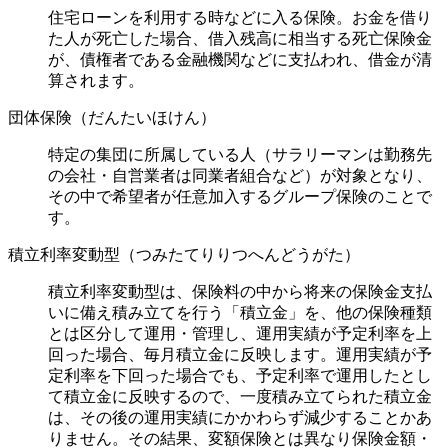
住宅ローンを利用する時などに入る保険。お金を借り
た人が死亡した場合、借入残高に相当する死亡保険金
が、債権者である金融機関などに支払われ、借金が清
算されます。
団体保険（だんたいほけん）
特定の集団に所属している人（サラリーマンは勤務先
の会社・自営業者は同業者組合など）が対象となり、
その中で希望者が任意加入するグループ保険のことで
す。
積立利率変動型（つみたてりりつへんどうがた）
積立利率変動型は、保険料の中から将来の保険金支払
いに備え積み立てを行う「積立金」を、他の保険種類
とは区分して運用・管理し、運用実績が予定利率を上
回った場合、毎月積立金に反映します。運用実績が予
定利率を下回った場合でも、予定利率で運用したとし
て積立金に反映するので、一度積み立てられた積立金
は、その後の運用実績にかかわらず減少することかあ
りません。その結果、変額保険とは異なり保険金額・