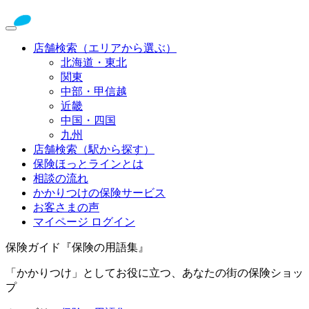
店舗検索（エリアから選ぶ）
北海道・東北
関東
中部・甲信越
近畿
中国・四国
九州
店舗検索（駅から探す）
保険ほっとラインとは
相談の流れ
かかりつけの保険サービス
お客さまの声
マイページ ログイン
保険ガイド『保険の用語集』
「かかりつけ」としてお役に立つ、あなたの街の保険ショッ
プ