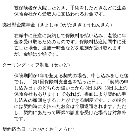
被保険者が入院したとき、手術をしたときなどに生命
保険会社から受取人に支払われるお金です。
拠出型企業年金（きょしゅつがたきぎょうねんきん）
在職中に任意に契約して保険料を払い込み、老後に年
金を受け取るためのものです。保険料払込期間中に死
亡した場合、遺族一時金などを遺族が受け取れます
が、金額は少額です。
クーリング・オフ制度（せいど）
保険期間が1年を超える契約の場合、申し込みをした後
でも、「第1回保険料充当金を払った日」、「契約の申
し込み日」のどちらか遅い日から 8日以内（8日以上の
保険会社もあります）であれば、書面により契約の申
し込みの撤回をすることができる制度です。この場合
には契約時に支払ったお金は全額返還されます。ただ
し、契約にあたって医師の診査を受けた場合は対象外
です。
契約応当日（けいやくおうとうび）