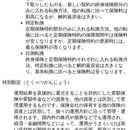
下取りしたものを、新しい契約の終身保険部分の
みに入れる転換方法。他の転換に比べて保険料は
割高になるが、解約返戻金は大きい。
特定転換
定期保険特約部分のみに入れる転換方法。他の転
換に比べると定期保険特約の保障期間中は保険料
が安くなりますが、定期保険特約の更新時には、
最も保険料が高くなります。
比例転換
終身保険と定期保険特約それぞれに入れる転換方
法。特定転換に比べると解約返戻金は大きくな
り、基本転換に比べると保険料は安くなります。
特別勘定（とくべつかんじょう）
運用結果を直接的に還元することを目的にした変額保
険や変額年金などの資産を、他の資産とは区別して管
理運用するものです。保険会社の保有する他の保険の
資産とは区別して、個々の運用方針に沿って管理・運
用されます。国内外の株式や債券などでも運用され、
経済・金融情勢などによって、運用がうまくいけば高
い収益性が期待できますが、その反面、投資リスクや