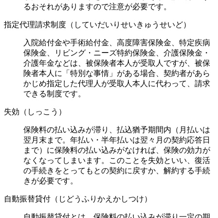
るおそれがありますので注意が必要です。
指定代理請求制度（していだいりせいきゅうせいど）
入院給付金や手術給付金、高度障害保険金、特定疾病
保険金、リビング・ニーズ特約保険金、介護保険金・
介護年金などは、被保険者本人が受取人ですが、被保
険者本人に「特別な事情」がある場合、契約者があら
かじめ指定した代理人が受取人本人に代わって、請求
できる制度です。
失効（しっこう）
保険料の払い込みが滞り、払込猶予期間内（月払いは
翌月末まで。年払い・半年払いは翌々月の契約応答日
まで）に保険料の払い込みがなければ、保険の効力が
なくなってしまいます。このことを失効といい、復活
の手続きをとってもとの契約に戻すか、解約する手続
きが必要です。
自動振替貸付（じどうふりかえかしつけ）
自動振替貸付とは、保険料の払い込みが滞り一定の期