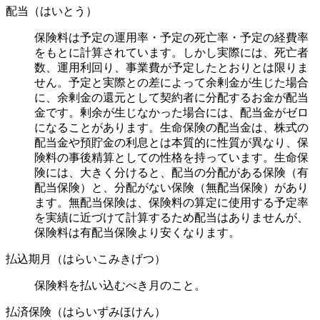
配当（はいとう）
保険料は予定の運用率・予定の死亡率・予定の経費率
をもとに計算されています。しかし実際には、死亡者
数、運用利回り、事業費が予定したとおりとは限りま
せん。予定と実際との差によって余剰金が生じた場合
に、余剰金の還元として契約者に分配するお金が配当
金です。剰余が生じなかった場合には、配当金がゼロ
になることがあります。生命保険の配当金は、株式の
配当金や預貯金の利息とは本質的に性質が異なり、保
険料の事後精算としての性格を持っています。生命保
険には、大きく分けると、配当の分配がある保険（有
配当保険）と、分配がない保険（無配当保険）があり
ます。無配当保険は、保険料の算定に使用する予定率
を実績に近づけて計算するため配当はありませんが、
保険料は有配当保険より安くなります。
払込期月（はらいこみきげつ）
保険料を払い込むべき月のこと。
払済保険（はらいずみほけん）