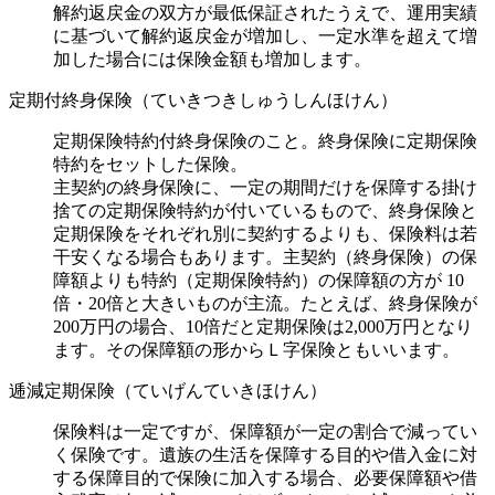
解約返戻金の双方が最低保証されたうえで、運用実績
に基づいて解約返戻金が増加し、一定水準を超えて増
加した場合には保険金額も増加します。
定期付終身保険（ていきつきしゅうしんほけん）
定期保険特約付終身保険のこと。終身保険に定期保険
特約をセットした保険。
主契約の終身保険に、一定の期間だけを保障する掛け
捨ての定期保険特約が付いているもので、終身保険と
定期保険をそれぞれ別に契約するよりも、保険料は若
干安くなる場合もあります。主契約（終身保険）の保
障額よりも特約（定期保険特約）の保障額の方が 10
倍・20倍と大きいものが主流。たとえば、終身保険が
200万円の場合、10倍だと定期保険は2,000万円となり
ます。その保障額の形からＬ字保険ともいいます。
逓減定期保険（ていげんていきほけん）
保険料は一定ですが、保障額が一定の割合で減ってい
く保険です。遺族の生活を保障する目的や借入金に対
する保障目的で保険に加入する場合、必要保障額や借