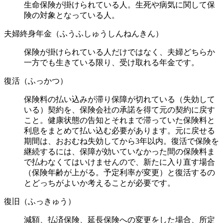
生命保険が掛けられている人。生死や病気に関して保
険の対象となっている人。
夫婦終身年金（ふうふしゅうしんねんきん）
保険が掛けられている人だけではなく、夫婦どちらか
一方でも生きている限り、受け取れる年金です。
復活（ふっかつ）
保険料の払い込みが滞り保障が切れている（失効して
いる）契約を、保険会社の承諾を得て元の契約に戻す
こと。健康状態の告知とそれまで滞っていた保険料と
利息をまとめて払い込む必要があります。元に戻せる
期間は、おおむね失効してから3年以内。復活で保険を
継続するには、保障が効いていなかった間の保険料ま
で払わなくてはいけませんので、新たに入り直す場合
（保険年齢が上がる。予定利率が変更）と復活するの
とどっちがよいか考えることが必要です。
復旧（ふっきゅう）
減額、払済保険、延長保険への変更をした場合、所定