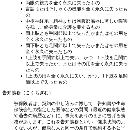
両眼の視力を全く永久に失ったもの
言語またはそしゃくの機能を全く永久に失ったも
の
中枢神経系・精神または胸腹部臓器に著しい障害
を残し、終身常に介護を要するもの
両上肢とも手関節以上で失ったかまたはその用を
全く永久に失ったもの
両下肢とも足関節以上で失ったかまたはその用を
全く永久に失ったもの
1上肢を手関節以上で失い、かつ、1下肢を足関節
以上で失ったか、またはその用を全く永久に失っ
たもの
1上肢の用を全く永久に失い、かつ、1下肢を足関
節以上で失ったもの
告知義務（こくちぎむ）
被保険者は、契約の申し込みに際して、告知書や生命
保険会社の指定した医師などの質問（最近の健康状態
や過去の病歴など）に、事実をありのままに告げる義
務があります。これを告知義務といい、健康状態のよ
くない人が、健康な人と同一の条件で契約する不公平