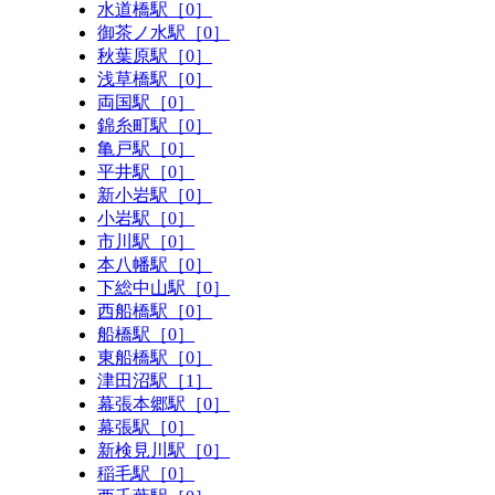
水道橋駅［0］
御茶ノ水駅［0］
秋葉原駅［0］
浅草橋駅［0］
両国駅［0］
錦糸町駅［0］
亀戸駅［0］
平井駅［0］
新小岩駅［0］
小岩駅［0］
市川駅［0］
本八幡駅［0］
下総中山駅［0］
西船橋駅［0］
船橋駅［0］
東船橋駅［0］
津田沼駅［1］
幕張本郷駅［0］
幕張駅［0］
新検見川駅［0］
稲毛駅［0］