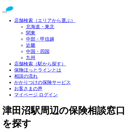
店舗検索（エリアから選ぶ）
北海道・東北
関東
中部・甲信越
近畿
中国・四国
九州
店舗検索（駅から探す）
保険ほっとラインとは
相談の流れ
かかりつけの保険サービス
お客さまの声
マイページ ログイン
津田沼駅周辺の保険相談窓口
を探す