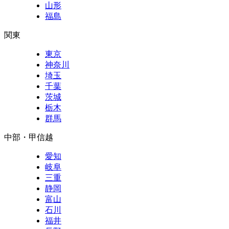
山形
福島
関東
東京
神奈川
埼玉
千葉
茨城
栃木
群馬
中部・甲信越
愛知
岐阜
三重
静岡
富山
石川
福井