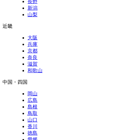
長野
新潟
山梨
近畿
大阪
兵庫
京都
奈良
滋賀
和歌山
中国・四国
岡山
広島
島根
鳥取
山口
香川
徳島
愛媛