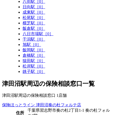
八街駅［0］
日向駅［0］
成東駅［0］
松尾駅［0］
横芝駅［0］
飯倉駅［0］
八日市場駅［0］
干潟駅［0］
旭駅［0］
飯岡駅［0］
倉橋駅［0］
猿田駅［0］
松岸駅［0］
銚子駅［0］
津田沼駅周辺の保険相談窓口一覧
津田沼駅周辺の保険相談窓口
1
店舗
保険ほっとライン 津田沼奏の杜フォルテ店
千葉県習志野市奏の杜2丁目1-1 奏の杜フォル
住所