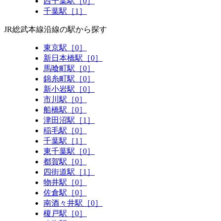
西千葉駅［0］
千葉駅［1］
JR総武本線沿線の駅から探す
東京駅［0］
新日本橋駅［0］
馬喰町駅［0］
錦糸町駅［0］
新小岩駅［0］
市川駅［0］
船橋駅［0］
津田沼駅［1］
稲毛駅［0］
千葉駅［1］
東千葉駅［0］
都賀駅［0］
四街道駅［1］
物井駅［0］
佐倉駅［0］
南酒々井駅［0］
榎戸駅［0］