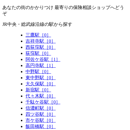
あなたの街のかかりつけ 最寄りの保険相談ショップへどう
ぞ
JR中央・総武線沿線の駅から探す
三鷹駅［0］
吉祥寺駅［0］
西荻窪駅［0］
荻窪駅［0］
阿佐ケ谷駅［1］
高円寺駅［1］
中野駅［0］
東中野駅［0］
大久保駅［0］
新宿駅［0］
代々木駅［0］
千駄ケ谷駅［0］
信濃町駅［0］
四ツ谷駅［0］
市ケ谷駅［0］
飯田橋駅［0］