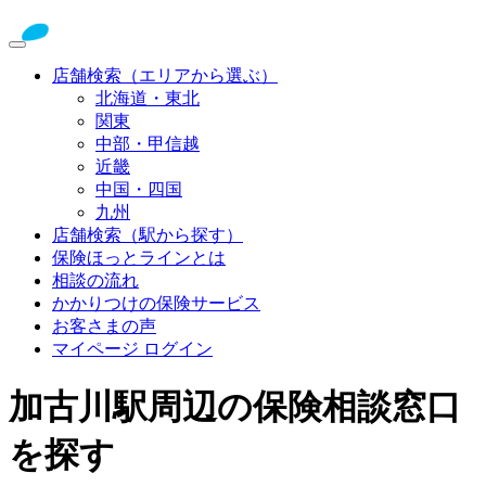
店舗検索（エリアから選ぶ）
北海道・東北
関東
中部・甲信越
近畿
中国・四国
九州
店舗検索（駅から探す）
保険ほっとラインとは
相談の流れ
かかりつけの保険サービス
お客さまの声
マイページ ログイン
加古川駅周辺の保険相談窓口
を探す