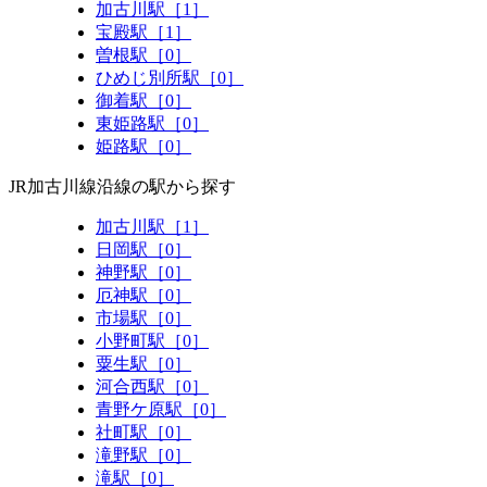
加古川駅［1］
宝殿駅［1］
曽根駅［0］
ひめじ別所駅［0］
御着駅［0］
東姫路駅［0］
姫路駅［0］
JR加古川線沿線の駅から探す
加古川駅［1］
日岡駅［0］
神野駅［0］
厄神駅［0］
市場駅［0］
小野町駅［0］
粟生駅［0］
河合西駅［0］
青野ケ原駅［0］
社町駅［0］
滝野駅［0］
滝駅［0］