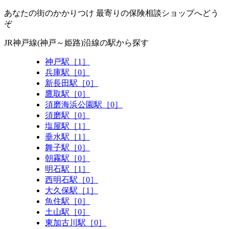
あなたの街のかかりつけ 最寄りの保険相談ショップへどう
ぞ
JR神戸線(神戸～姫路)沿線の駅から探す
神戸駅［1］
兵庫駅［0］
新長田駅［0］
鷹取駅［0］
須磨海浜公園駅［0］
須磨駅［0］
塩屋駅［1］
垂水駅［1］
舞子駅［0］
朝霧駅［0］
明石駅［1］
西明石駅［0］
大久保駅［1］
魚住駅［0］
土山駅［0］
東加古川駅［0］