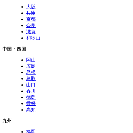
大阪
兵庫
京都
奈良
滋賀
和歌山
中国・四国
岡山
広島
島根
鳥取
山口
香川
徳島
愛媛
高知
九州
福岡