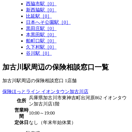
西脇市駅［0］
新西脇駅［0］
比延駅［0］
日本へそ公園駅［0］
黒田庄駅［0］
本黒田駅［0］
船町口駅［0］
久下村駅［0］
谷川駅［0］
加古川駅周辺の保険相談窓口一覧
加古川駅周辺の保険相談窓口
1
店舗
保険ほっとライン イオンタウン加古川店
兵庫県加古川市東神吉町出河原862 イオンタウ
住所
ン加古川店1階
営業時
10:00～19:00
間
定休日
なし（年末年始休業）