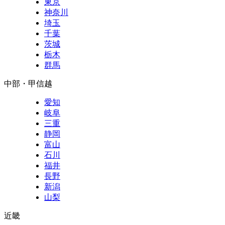
東京
神奈川
埼玉
千葉
茨城
栃木
群馬
中部・甲信越
愛知
岐阜
三重
静岡
富山
石川
福井
長野
新潟
山梨
近畿