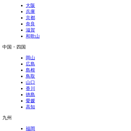
大阪
兵庫
京都
奈良
滋賀
和歌山
中国・四国
岡山
広島
島根
鳥取
山口
香川
徳島
愛媛
高知
九州
福岡