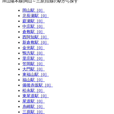
JR山陽本線(岡山～三原)沿線の駅から探す
岡山駅［0］
北長瀬駅［0］
庭瀬駅［0］
中庄駅［0］
倉敷駅［0］
西阿知駅［0］
新倉敷駅［0］
金光駅［0］
鴨方駅［0］
里庄駅［0］
笠岡駅［0］
大門駅［0］
東福山駅［0］
福山駅［0］
備後赤坂駅［0］
松永駅［0］
東尾道駅［0］
尾道駅［0］
糸崎駅［0］
三原駅［0］