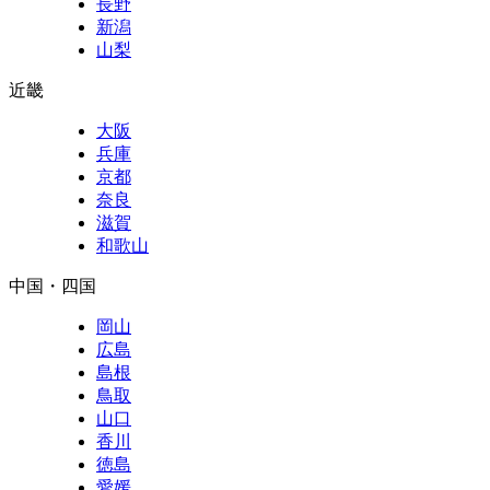
長野
新潟
山梨
近畿
大阪
兵庫
京都
奈良
滋賀
和歌山
中国・四国
岡山
広島
島根
鳥取
山口
香川
徳島
愛媛