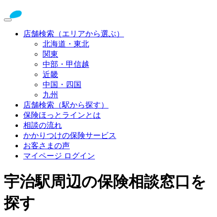
店舗検索（エリアから選ぶ）
北海道・東北
関東
中部・甲信越
近畿
中国・四国
九州
店舗検索（駅から探す）
保険ほっとラインとは
相談の流れ
かかりつけの保険サービス
お客さまの声
マイページ ログイン
宇治駅周辺の保険相談窓口を
探す