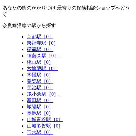
あなたの街のかかりつけ 最寄りの保険相談ショップへどう
ぞ
奈良線沿線の駅から探す
京都駅［0］
東福寺駅［0］
稲荷駅［0］
JR藤森駅［0］
桃山駅［0］
六地蔵駅［0］
木幡駅［0］
黄檗駅［0］
宇治駅［0］
JR小倉駅［0］
新田駅［0］
城陽駅［0］
長池駅［0］
山城青谷駅［0］
山城多賀駅［0］
玉水駅［0］