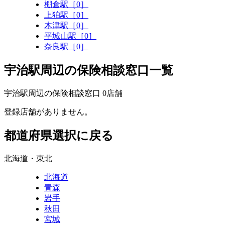
棚倉駅［0］
上狛駅［0］
木津駅［0］
平城山駅［0］
奈良駅［0］
宇治駅周辺の保険相談窓口一覧
宇治駅周辺の保険相談窓口
0
店舗
登録店舗がありません。
都道府県選択に戻る
北海道・東北
北海道
青森
岩手
秋田
宮城