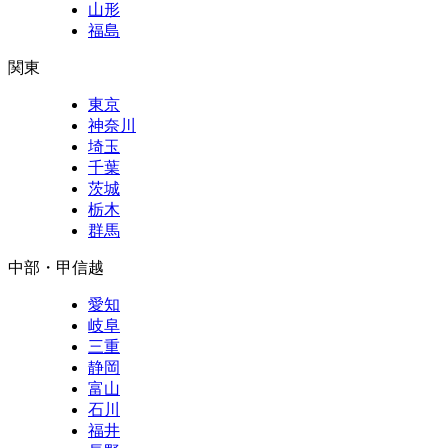
山形
福島
関東
東京
神奈川
埼玉
千葉
茨城
栃木
群馬
中部・甲信越
愛知
岐阜
三重
静岡
富山
石川
福井