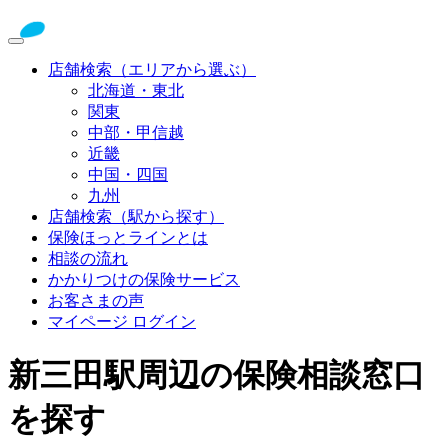
店舗検索（エリアから選ぶ）
北海道・東北
関東
中部・甲信越
近畿
中国・四国
九州
店舗検索（駅から探す）
保険ほっとラインとは
相談の流れ
かかりつけの保険サービス
お客さまの声
マイページ ログイン
新三田駅周辺の保険相談窓口
を探す