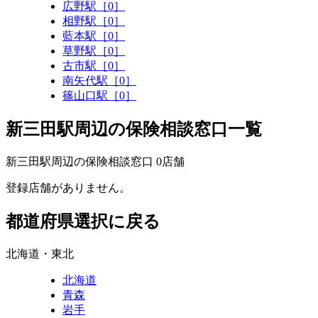
広野駅［0］
相野駅［0］
藍本駅［0］
草野駅［0］
古市駅［0］
南矢代駅［0］
篠山口駅［0］
新三田駅周辺の保険相談窓口一覧
新三田駅周辺の保険相談窓口
0
店舗
登録店舗がありません。
都道府県選択に戻る
北海道・東北
北海道
青森
岩手