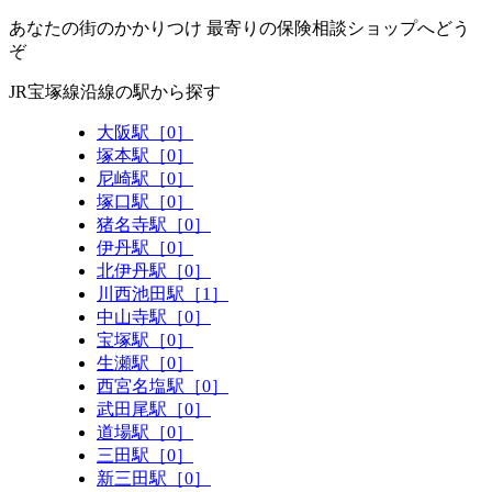
あなたの街のかかりつけ 最寄りの保険相談ショップへどう
ぞ
JR宝塚線沿線の駅から探す
大阪駅［0］
塚本駅［0］
尼崎駅［0］
塚口駅［0］
猪名寺駅［0］
伊丹駅［0］
北伊丹駅［0］
川西池田駅［1］
中山寺駅［0］
宝塚駅［0］
生瀬駅［0］
西宮名塩駅［0］
武田尾駅［0］
道場駅［0］
三田駅［0］
新三田駅［0］