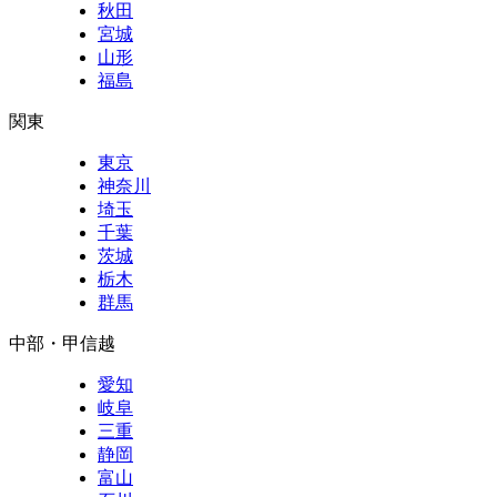
秋田
宮城
山形
福島
関東
東京
神奈川
埼玉
千葉
茨城
栃木
群馬
中部・甲信越
愛知
岐阜
三重
静岡
富山