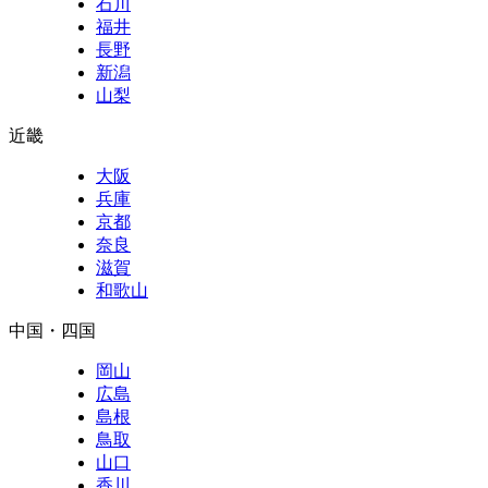
石川
福井
長野
新潟
山梨
近畿
大阪
兵庫
京都
奈良
滋賀
和歌山
中国・四国
岡山
広島
島根
鳥取
山口
香川