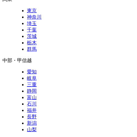
東京
神奈川
埼玉
千葉
茨城
栃木
群馬
中部・甲信越
愛知
岐阜
三重
静岡
富山
石川
福井
長野
新潟
山梨