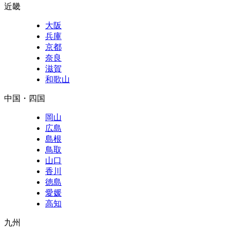
近畿
大阪
兵庫
京都
奈良
滋賀
和歌山
中国・四国
岡山
広島
島根
鳥取
山口
香川
徳島
愛媛
高知
九州