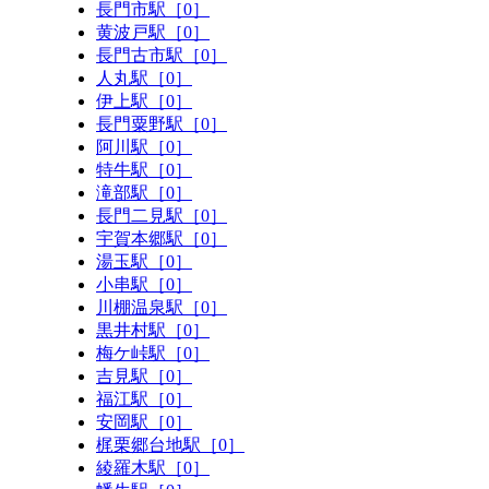
長門市駅［0］
黄波戸駅［0］
長門古市駅［0］
人丸駅［0］
伊上駅［0］
長門粟野駅［0］
阿川駅［0］
特牛駅［0］
滝部駅［0］
長門二見駅［0］
宇賀本郷駅［0］
湯玉駅［0］
小串駅［0］
川棚温泉駅［0］
黒井村駅［0］
梅ケ峠駅［0］
吉見駅［0］
福江駅［0］
安岡駅［0］
梶栗郷台地駅［0］
綾羅木駅［0］