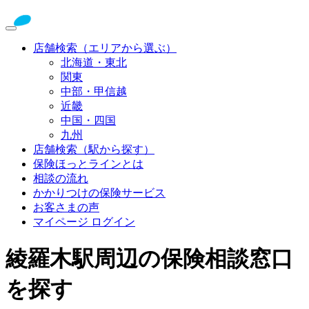
店舗検索（エリアから選ぶ）
北海道・東北
関東
中部・甲信越
近畿
中国・四国
九州
店舗検索（駅から探す）
保険ほっとラインとは
相談の流れ
かかりつけの保険サービス
お客さまの声
マイページ ログイン
綾羅木駅周辺の保険相談窓口
を探す