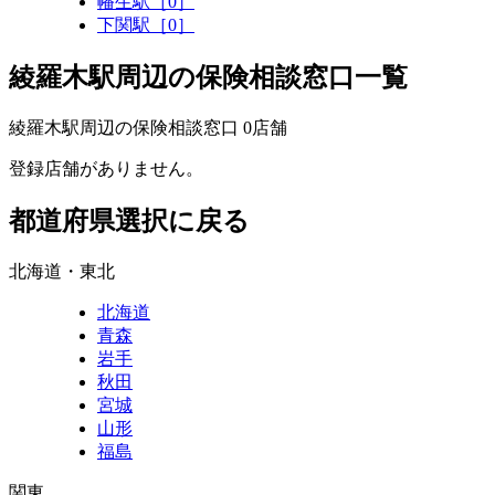
幡生駅［0］
下関駅［0］
綾羅木駅周辺の保険相談窓口一覧
綾羅木駅周辺の保険相談窓口
0
店舗
登録店舗がありません。
都道府県選択に戻る
北海道・東北
北海道
青森
岩手
秋田
宮城
山形
福島
関東