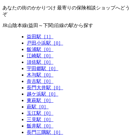
あなたの街のかかりつけ 最寄りの保険相談ショップへどう
ぞ
JR山陰本線(益田～下関)沿線の駅から探す
益田駅［1］
戸田小浜駅［0］
飯浦駅［0］
江崎駅［0］
須佐駅［0］
宇田郷駅［0］
木与駅［0］
奈古駅［0］
長門大井駅［0］
越ケ浜駅［0］
東萩駅［0］
萩駅［0］
玉江駅［0］
三見駅［0］
飯井駅［0］
長門三隅駅［0］