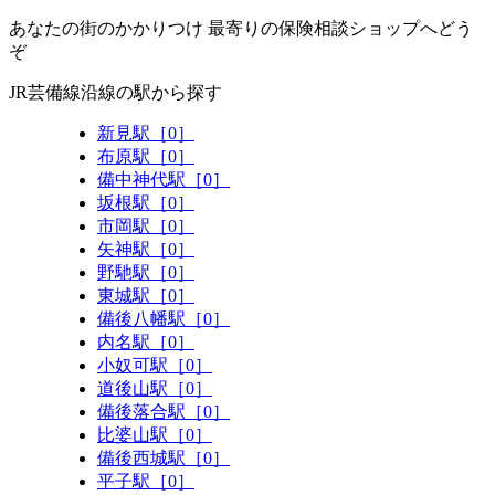
あなたの街のかかりつけ 最寄りの保険相談ショップへどう
ぞ
JR芸備線沿線の駅から探す
新見駅［0］
布原駅［0］
備中神代駅［0］
坂根駅［0］
市岡駅［0］
矢神駅［0］
野馳駅［0］
東城駅［0］
備後八幡駅［0］
内名駅［0］
小奴可駅［0］
道後山駅［0］
備後落合駅［0］
比婆山駅［0］
備後西城駅［0］
平子駅［0］