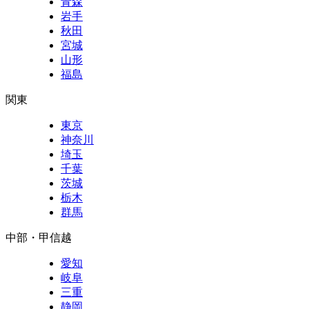
青森
岩手
秋田
宮城
山形
福島
関東
東京
神奈川
埼玉
千葉
茨城
栃木
群馬
中部・甲信越
愛知
岐阜
三重
静岡