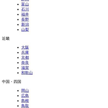
富山
石川
福井
長野
新潟
山梨
近畿
大阪
兵庫
京都
奈良
滋賀
和歌山
中国・四国
岡山
広島
島根
鳥取