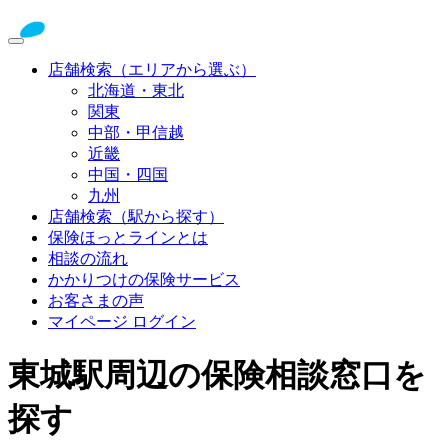
店舗検索（エリアから選ぶ）
北海道・東北
関東
中部・甲信越
近畿
中国・四国
九州
店舗検索（駅から探す）
保険ほっとラインとは
相談の流れ
かかりつけの保険サービス
お客さまの声
マイページ ログイン
東城駅周辺の保険相談窓口を
探す