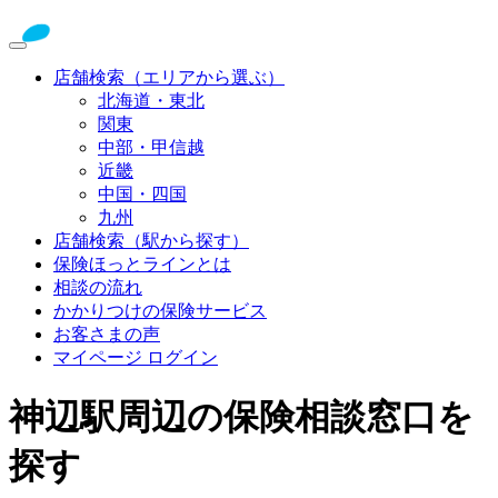
店舗検索（エリアから選ぶ）
北海道・東北
関東
中部・甲信越
近畿
中国・四国
九州
店舗検索（駅から探す）
保険ほっとラインとは
相談の流れ
かかりつけの保険サービス
お客さまの声
マイページ ログイン
神辺駅周辺の保険相談窓口を
探す