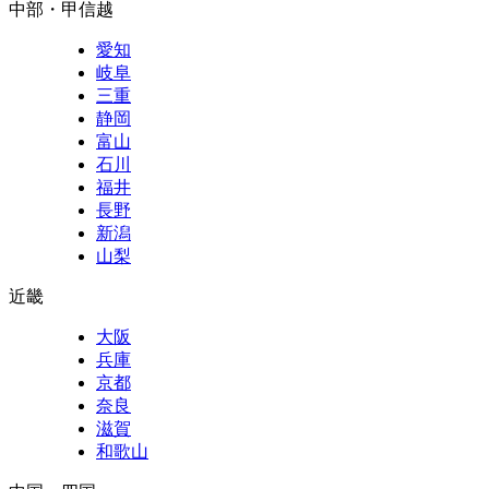
中部・甲信越
愛知
岐阜
三重
静岡
富山
石川
福井
長野
新潟
山梨
近畿
大阪
兵庫
京都
奈良
滋賀
和歌山