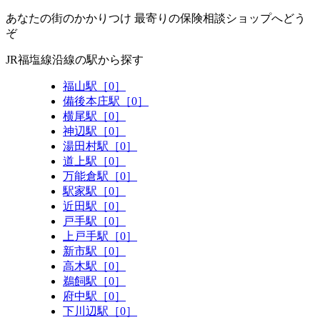
あなたの街のかかりつけ 最寄りの保険相談ショップへどう
ぞ
JR福塩線沿線の駅から探す
福山駅［0］
備後本庄駅［0］
横尾駅［0］
神辺駅［0］
湯田村駅［0］
道上駅［0］
万能倉駅［0］
駅家駅［0］
近田駅［0］
戸手駅［0］
上戸手駅［0］
新市駅［0］
高木駅［0］
鵜飼駅［0］
府中駅［0］
下川辺駅［0］