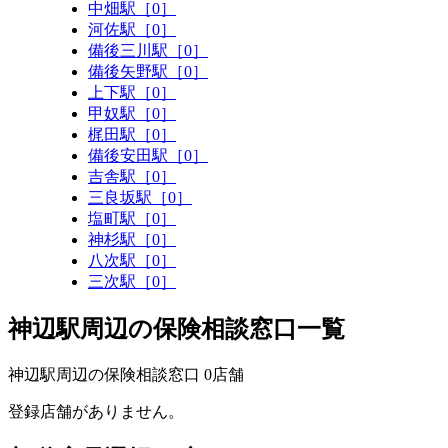
中畑駅［0］
河佐駅［0］
備後三川駅［0］
備後矢野駅［0］
上下駅［0］
甲奴駅［0］
梶田駅［0］
備後安田駅［0］
吉舎駅［0］
三良坂駅［0］
塩町駅［0］
神杉駅［0］
八次駅［0］
三次駅［0］
神辺駅周辺の保険相談窓口一覧
神辺駅周辺の保険相談窓口
0
店舗
登録店舗がありません。