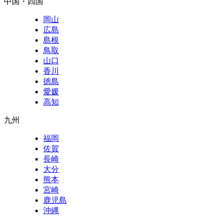
中国・四国
岡山
広島
島根
鳥取
山口
香川
徳島
愛媛
高知
九州
福岡
佐賀
長崎
大分
熊本
宮崎
鹿児島
沖縄