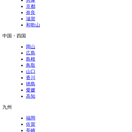
兵庫
京都
奈良
滋賀
和歌山
中国・四国
岡山
広島
島根
鳥取
山口
香川
徳島
愛媛
高知
九州
福岡
佐賀
長崎