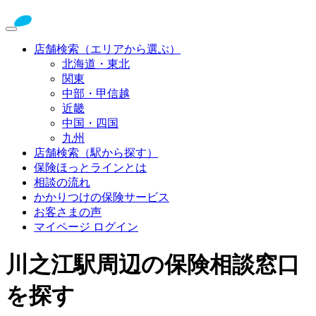
店舗検索（エリアから選ぶ）
北海道・東北
関東
中部・甲信越
近畿
中国・四国
九州
店舗検索（駅から探す）
保険ほっとラインとは
相談の流れ
かかりつけの保険サービス
お客さまの声
マイページ ログイン
川之江駅周辺の保険相談窓口
を探す