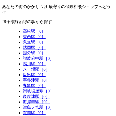
あなたの街のかかりつけ 最寄りの保険相談ショップへどう
ぞ
JR予讃線沿線の駅から探す
高松駅［0］
香西駅［0］
鬼無駅［0］
端岡駅［0］
国分駅［0］
讃岐府中駅［0］
鴨川駅［0］
八十場駅［0］
坂出駅［0］
宇多津駅［0］
丸亀駅［0］
讃岐塩屋駅［0］
多度津駅［0］
海岸寺駅［0］
津島ノ宮駅［0］
詫間駅［0］