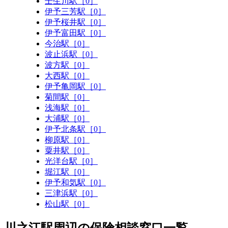
壬生川駅［0］
伊予三芳駅［0］
伊予桜井駅［0］
伊予富田駅［0］
今治駅［0］
波止浜駅［0］
波方駅［0］
大西駅［0］
伊予亀岡駅［0］
菊間駅［0］
浅海駅［0］
大浦駅［0］
伊予北条駅［0］
柳原駅［0］
粟井駅［0］
光洋台駅［0］
堀江駅［0］
伊予和気駅［0］
三津浜駅［0］
松山駅［0］
川之江駅周辺の保険相談窓口一覧