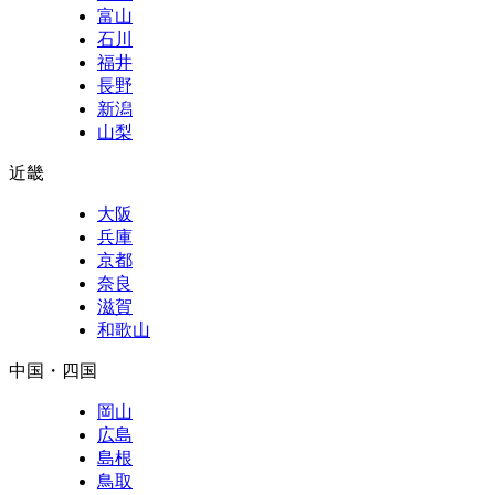
富山
石川
福井
長野
新潟
山梨
近畿
大阪
兵庫
京都
奈良
滋賀
和歌山
中国・四国
岡山
広島
島根
鳥取