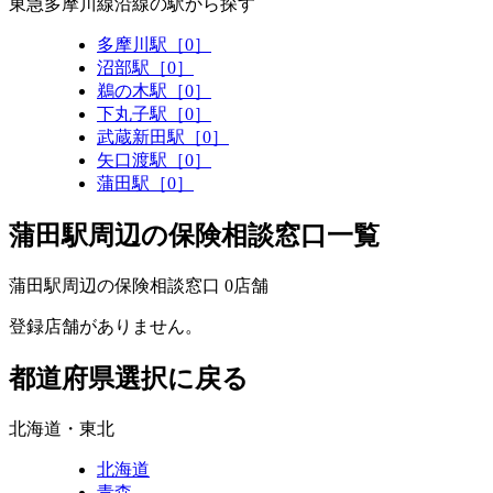
東急多摩川線沿線の駅から探す
多摩川駅［0］
沼部駅［0］
鵜の木駅［0］
下丸子駅［0］
武蔵新田駅［0］
矢口渡駅［0］
蒲田駅［0］
蒲田駅周辺の保険相談窓口一覧
蒲田駅周辺の保険相談窓口
0
店舗
登録店舗がありません。
都道府県選択に戻る
北海道・東北
北海道
青森