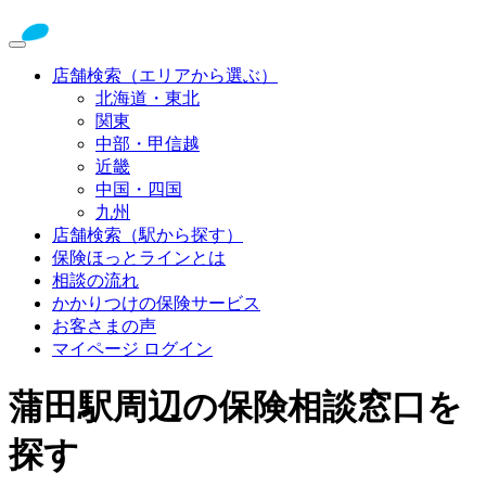
店舗検索（エリアから選ぶ）
北海道・東北
関東
中部・甲信越
近畿
中国・四国
九州
店舗検索（駅から探す）
保険ほっとラインとは
相談の流れ
かかりつけの保険サービス
お客さまの声
マイページ ログイン
蒲田駅周辺の保険相談窓口を
探す