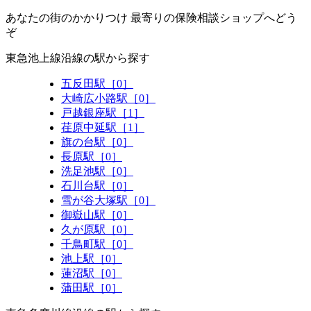
あなたの街のかかりつけ 最寄りの保険相談ショップへどう
ぞ
東急池上線沿線の駅から探す
五反田駅［0］
大崎広小路駅［0］
戸越銀座駅［1］
荏原中延駅［1］
旗の台駅［0］
長原駅［0］
洗足池駅［0］
石川台駅［0］
雪が谷大塚駅［0］
御嶽山駅［0］
久が原駅［0］
千鳥町駅［0］
池上駅［0］
蓮沼駅［0］
蒲田駅［0］