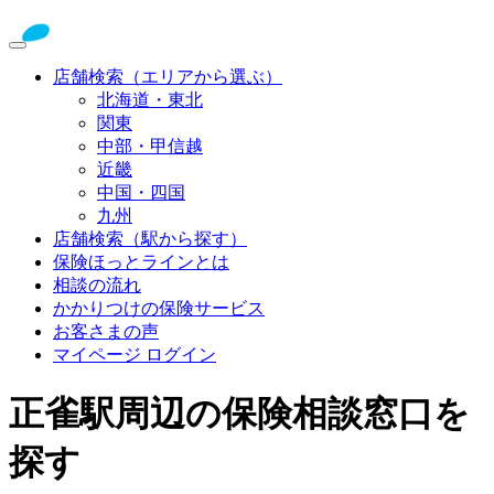
店舗検索（エリアから選ぶ）
北海道・東北
関東
中部・甲信越
近畿
中国・四国
九州
店舗検索（駅から探す）
保険ほっとラインとは
相談の流れ
かかりつけの保険サービス
お客さまの声
マイページ ログイン
正雀駅周辺の保険相談窓口を
探す