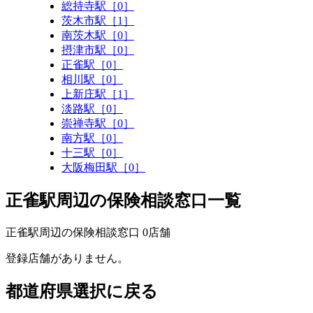
総持寺駅［0］
茨木市駅［1］
南茨木駅［0］
摂津市駅［0］
正雀駅［0］
相川駅［0］
上新庄駅［1］
淡路駅［0］
崇禅寺駅［0］
南方駅［0］
十三駅［0］
大阪梅田駅［0］
正雀駅周辺の保険相談窓口一覧
正雀駅周辺の保険相談窓口
0
店舗
登録店舗がありません。
都道府県選択に戻る