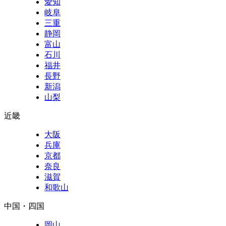
愛知
岐阜
三重
静岡
富山
石川
福井
長野
新潟
山梨
近畿
大阪
兵庫
京都
奈良
滋賀
和歌山
中国・四国
岡山