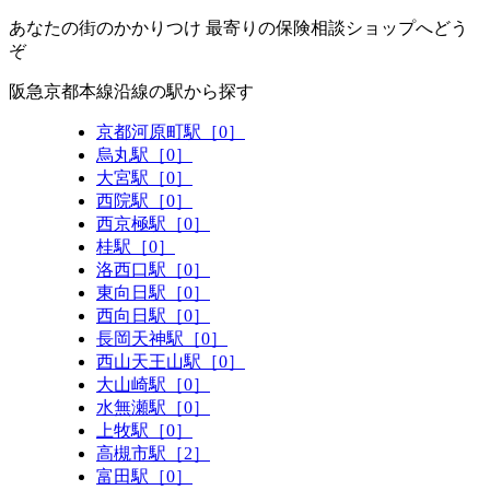
あなたの街のかかりつけ 最寄りの保険相談ショップへどう
ぞ
阪急京都本線沿線の駅から探す
京都河原町駅［0］
烏丸駅［0］
大宮駅［0］
西院駅［0］
西京極駅［0］
桂駅［0］
洛西口駅［0］
東向日駅［0］
西向日駅［0］
長岡天神駅［0］
西山天王山駅［0］
大山崎駅［0］
水無瀬駅［0］
上牧駅［0］
高槻市駅［2］
富田駅［0］