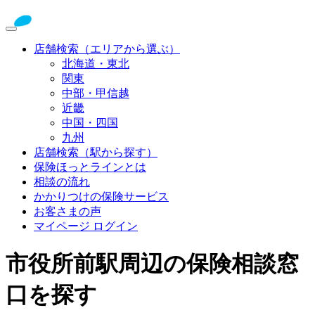
店舗検索（エリアから選ぶ）
北海道・東北
関東
中部・甲信越
近畿
中国・四国
九州
店舗検索（駅から探す）
保険ほっとラインとは
相談の流れ
かかりつけの保険サービス
お客さまの声
マイページ ログイン
市役所前駅周辺の保険相談窓
口を探す