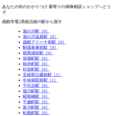
あなたの街のかかりつけ 最寄りの保険相談ショップへどう
ぞ
函館市電2系統沿線の駅から探す
湯の川駅［0］
湯の川温泉駅［0］
函館アリーナ前駅［0］
駒場車庫前駅［0］
競馬場前駅［0］
深堀町駅［0］
柏木町駅［0］
杉並町駅［0］
五稜郭公園前駅［1］
中央病院前駅［1］
千代台駅［0］
堀川町駅［0］
昭和橋駅［0］
千歳町駅［0］
新川町駅［0］
松風町駅［0］