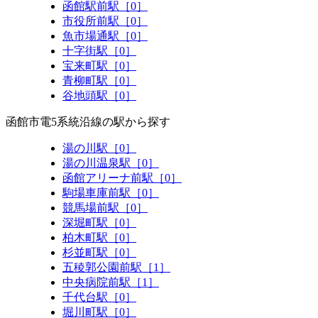
函館駅前駅［0］
市役所前駅［0］
魚市場通駅［0］
十字街駅［0］
宝来町駅［0］
青柳町駅［0］
谷地頭駅［0］
函館市電5系統沿線の駅から探す
湯の川駅［0］
湯の川温泉駅［0］
函館アリーナ前駅［0］
駒場車庫前駅［0］
競馬場前駅［0］
深堀町駅［0］
柏木町駅［0］
杉並町駅［0］
五稜郭公園前駅［1］
中央病院前駅［1］
千代台駅［0］
堀川町駅［0］