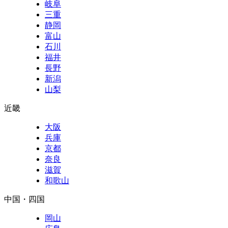
岐阜
三重
静岡
富山
石川
福井
長野
新潟
山梨
近畿
大阪
兵庫
京都
奈良
滋賀
和歌山
中国・四国
岡山