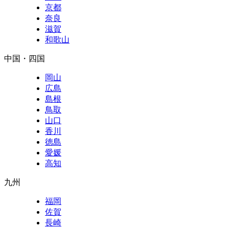
京都
奈良
滋賀
和歌山
中国・四国
岡山
広島
島根
鳥取
山口
香川
徳島
愛媛
高知
九州
福岡
佐賀
長崎