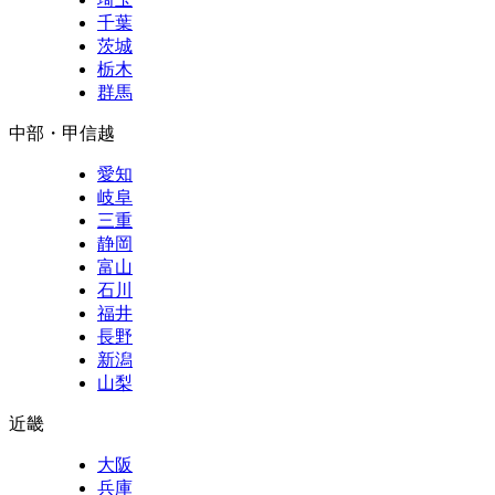
千葉
茨城
栃木
群馬
中部・甲信越
愛知
岐阜
三重
静岡
富山
石川
福井
長野
新潟
山梨
近畿
大阪
兵庫