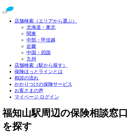
店舗検索（エリアから選ぶ）
北海道・東北
関東
中部・甲信越
近畿
中国・四国
九州
店舗検索（駅から探す）
保険ほっとラインとは
相談の流れ
かかりつけの保険サービス
お客さまの声
マイページ ログイン
福知山駅周辺の保険相談窓口
を探す