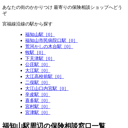
あなたの街のかかりつけ 最寄りの保険相談ショップへどう
ぞ
宮福線沿線の駅から探す
福知山駅［0］
福知山市民病院口駅［0］
荒河かしの木台駅［0］
牧駅［0］
下天津駅［0］
公庄駅［0］
大江駅［0］
大江高校前駅［0］
二俣駅［0］
大江山口内宮駅［0］
辛皮駅［0］
喜多駅［0］
宮村駅［0］
宮津駅［0］
福知山駅周辺の保険相談窓口一覧