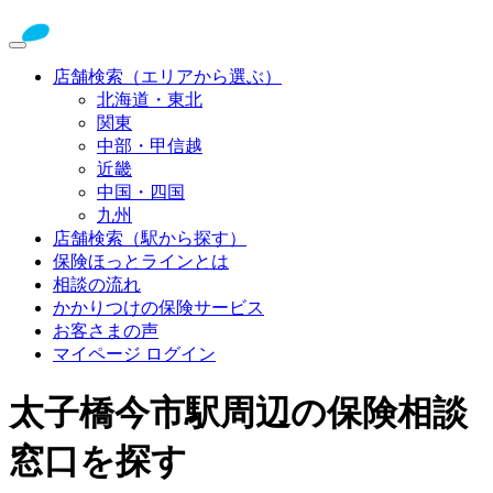
店舗検索（エリアから選ぶ）
北海道・東北
関東
中部・甲信越
近畿
中国・四国
九州
店舗検索（駅から探す）
保険ほっとラインとは
相談の流れ
かかりつけの保険サービス
お客さまの声
マイページ ログイン
太子橋今市駅周辺の保険相談
窓口を探す