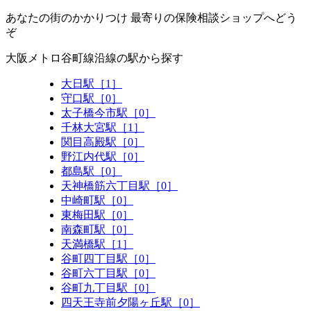
あなたの街のかかりつけ 最寄りの保険相談ショップへどう
ぞ
大阪メトロ谷町線沿線の駅から探す
大日駅［1］
守口駅［0］
太子橋今市駅［0］
千林大宮駅［1］
関目高殿駅［0］
野江内代駅［0］
都島駅［0］
天神橋筋六丁目駅［0］
中崎町駅［0］
東梅田駅［0］
南森町駅［0］
天満橋駅［1］
谷町四丁目駅［0］
谷町六丁目駅［0］
谷町九丁目駅［0］
四天王寺前夕陽ヶ丘駅［0］