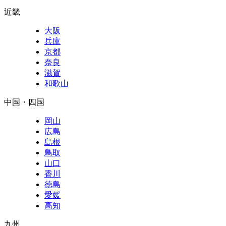
近畿
大阪
兵庫
京都
奈良
滋賀
和歌山
中国・四国
岡山
広島
島根
鳥取
山口
香川
徳島
愛媛
高知
九州