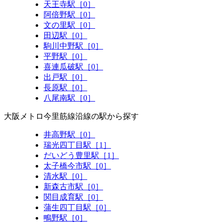
天王寺駅［0］
阿倍野駅［0］
文の里駅［0］
田辺駅［0］
駒川中野駅［0］
平野駅［0］
喜連瓜破駅［0］
出戸駅［0］
長原駅［0］
八尾南駅［0］
大阪メトロ今里筋線沿線の駅から探す
井高野駅［0］
瑞光四丁目駅［1］
だいどう豊里駅［1］
太子橋今市駅［0］
清水駅［0］
新森古市駅［0］
関目成育駅［0］
蒲生四丁目駅［0］
鴫野駅［0］