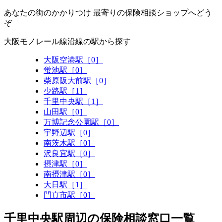
あなたの街のかかりつけ 最寄りの保険相談ショップへどう
ぞ
大阪モノレール線沿線の駅から探す
大阪空港駅［0］
蛍池駅［0］
柴原阪大前駅［0］
少路駅［1］
千里中央駅［1］
山田駅［0］
万博記念公園駅［0］
宇野辺駅［0］
南茨木駅［0］
沢良宜駅［0］
摂津駅［0］
南摂津駅［0］
大日駅［1］
門真市駅［0］
千里中央駅周辺の保険相談窓口一覧