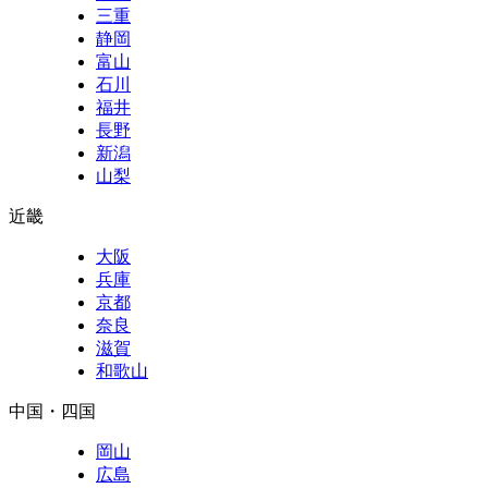
三重
静岡
富山
石川
福井
長野
新潟
山梨
近畿
大阪
兵庫
京都
奈良
滋賀
和歌山
中国・四国
岡山
広島