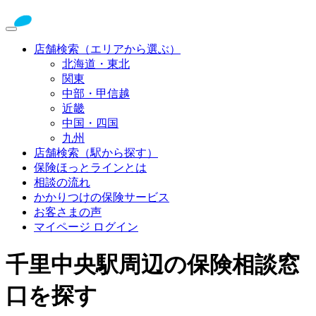
店舗検索（エリアから選ぶ）
北海道・東北
関東
中部・甲信越
近畿
中国・四国
九州
店舗検索（駅から探す）
保険ほっとラインとは
相談の流れ
かかりつけの保険サービス
お客さまの声
マイページ ログイン
千里中央駅周辺の保険相談窓
口を探す