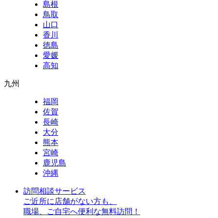
島根
鳥取
山口
香川
徳島
愛媛
高知
九州
福岡
佐賀
長崎
大分
熊本
宮崎
鹿児島
沖縄
訪問相談サービス
ご近所に店舗がない方も、
職場、ご自宅へ便利な無料訪問！