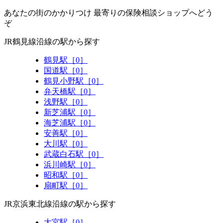
あなたの街のかかりつけ 最寄りの保険相談ショップへどう
ぞ
JR鶴見線沿線の駅から探す
鶴見駅［0］
国道駅［0］
鶴見小野駅［0］
弁天橋駅［0］
浅野駅［0］
新芝浦駅［0］
海芝浦駅［0］
安善駅［0］
大川駅［0］
武蔵白石駅［0］
浜川崎駅［0］
昭和駅［0］
扇町駅［0］
JR京浜東北線沿線の駅から探す
大宮駅［0］