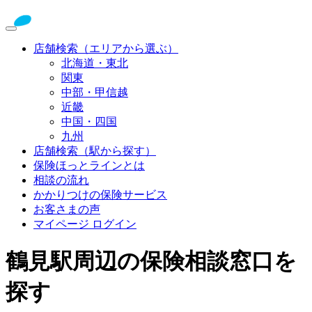
店舗検索（エリアから選ぶ）
北海道・東北
関東
中部・甲信越
近畿
中国・四国
九州
店舗検索（駅から探す）
保険ほっとラインとは
相談の流れ
かかりつけの保険サービス
お客さまの声
マイページ ログイン
鶴見駅周辺の保険相談窓口を
探す