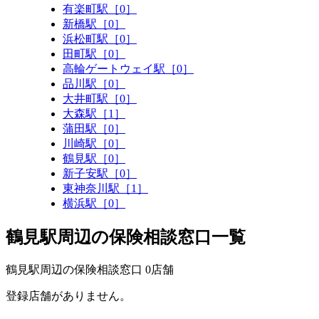
有楽町駅［0］
新橋駅［0］
浜松町駅［0］
田町駅［0］
高輪ゲートウェイ駅［0］
品川駅［0］
大井町駅［0］
大森駅［1］
蒲田駅［0］
川崎駅［0］
鶴見駅［0］
新子安駅［0］
東神奈川駅［1］
横浜駅［0］
鶴見駅周辺の保険相談窓口一覧
鶴見駅周辺の保険相談窓口
0
店舗
登録店舗がありません。