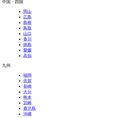
中国・四国
岡山
広島
島根
鳥取
山口
香川
徳島
愛媛
高知
九州
福岡
佐賀
長崎
大分
熊本
宮崎
鹿児島
沖縄