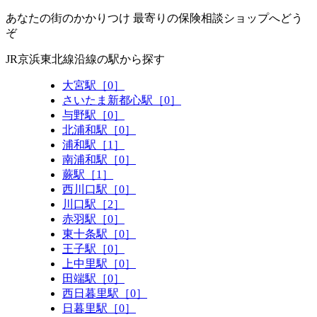
あなたの街のかかりつけ 最寄りの保険相談ショップへどう
ぞ
JR京浜東北線沿線の駅から探す
大宮駅［0］
さいたま新都心駅［0］
与野駅［0］
北浦和駅［0］
浦和駅［1］
南浦和駅［0］
蕨駅［1］
西川口駅［0］
川口駅［2］
赤羽駅［0］
東十条駅［0］
王子駅［0］
上中里駅［0］
田端駅［0］
西日暮里駅［0］
日暮里駅［0］