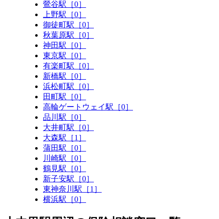
鶯谷駅［0］
上野駅［0］
御徒町駅［0］
秋葉原駅［0］
神田駅［0］
東京駅［0］
有楽町駅［0］
新橋駅［0］
浜松町駅［0］
田町駅［0］
高輪ゲートウェイ駅［0］
品川駅［0］
大井町駅［0］
大森駅［1］
蒲田駅［0］
川崎駅［0］
鶴見駅［0］
新子安駅［0］
東神奈川駅［1］
横浜駅［0］