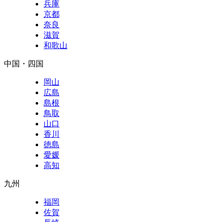
兵庫
京都
奈良
滋賀
和歌山
中国・四国
岡山
広島
島根
鳥取
山口
香川
徳島
愛媛
高知
九州
福岡
佐賀