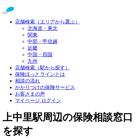
店舗検索（エリアから選ぶ）
北海道・東北
関東
中部・甲信越
近畿
中国・四国
九州
店舗検索（駅から探す）
保険ほっとラインとは
相談の流れ
かかりつけの保険サービス
お客さまの声
マイページ ログイン
上中里駅周辺の保険相談窓口
を探す