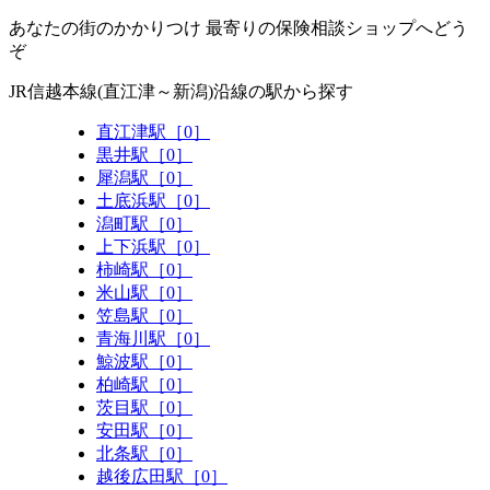
あなたの街のかかりつけ 最寄りの保険相談ショップへどう
ぞ
JR信越本線(直江津～新潟)沿線の駅から探す
直江津駅［0］
黒井駅［0］
犀潟駅［0］
土底浜駅［0］
潟町駅［0］
上下浜駅［0］
柿崎駅［0］
米山駅［0］
笠島駅［0］
青海川駅［0］
鯨波駅［0］
柏崎駅［0］
茨目駅［0］
安田駅［0］
北条駅［0］
越後広田駅［0］