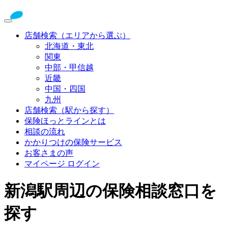
店舗検索（エリアから選ぶ）
北海道・東北
関東
中部・甲信越
近畿
中国・四国
九州
店舗検索（駅から探す）
保険ほっとラインとは
相談の流れ
かかりつけの保険サービス
お客さまの声
マイページ ログイン
新潟駅周辺の保険相談窓口を
探す