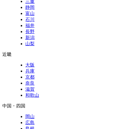
三重
静岡
富山
石川
福井
長野
新潟
山梨
近畿
大阪
兵庫
京都
奈良
滋賀
和歌山
中国・四国
岡山
広島
島根