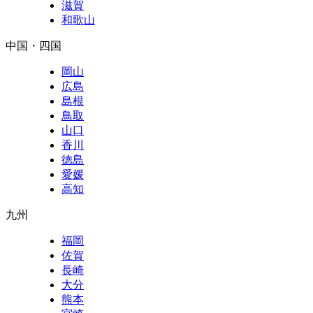
滋賀
和歌山
中国・四国
岡山
広島
島根
鳥取
山口
香川
徳島
愛媛
高知
九州
福岡
佐賀
長崎
大分
熊本