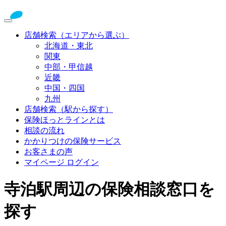
店舗検索（エリアから選ぶ）
北海道・東北
関東
中部・甲信越
近畿
中国・四国
九州
店舗検索（駅から探す）
保険ほっとラインとは
相談の流れ
かかりつけの保険サービス
お客さまの声
マイページ ログイン
寺泊駅周辺の保険相談窓口を
探す