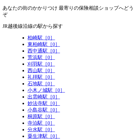
あなたの街のかかりつけ 最寄りの保険相談ショップへどう
ぞ
JR越後線沿線の駅から探す
柏崎駅［0］
東柏崎駅［0］
西中通駅［0］
荒浜駅［0］
刈羽駅［0］
西山駅［0］
礼拝駅［0］
石地駅［0］
小木ノ城駅［0］
出雲崎駅［0］
妙法寺駅［0］
小島谷駅［0］
桐原駅［0］
寺泊駅［0］
分水駅［0］
粟生津駅［0］