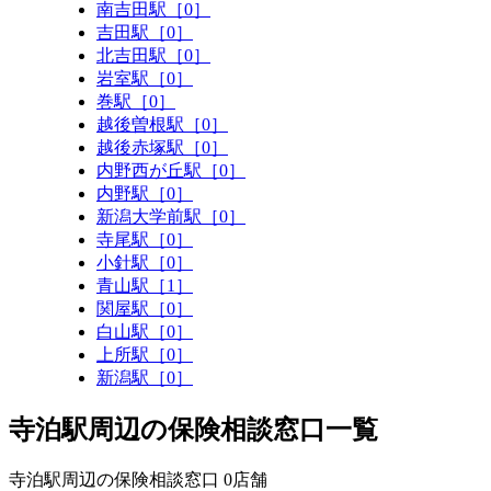
南吉田駅［0］
吉田駅［0］
北吉田駅［0］
岩室駅［0］
巻駅［0］
越後曽根駅［0］
越後赤塚駅［0］
内野西が丘駅［0］
内野駅［0］
新潟大学前駅［0］
寺尾駅［0］
小針駅［0］
青山駅［1］
関屋駅［0］
白山駅［0］
上所駅［0］
新潟駅［0］
寺泊駅周辺の保険相談窓口一覧
寺泊駅周辺の保険相談窓口
0
店舗