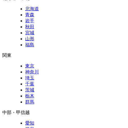
北海道
青森
岩手
秋田
宮城
山形
福島
関東
東京
神奈川
埼玉
千葉
茨城
栃木
群馬
中部・甲信越
愛知