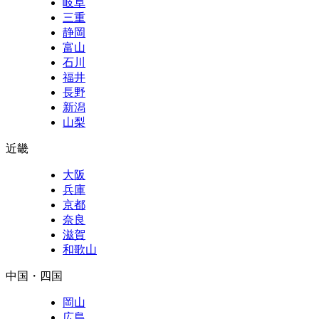
岐阜
三重
静岡
富山
石川
福井
長野
新潟
山梨
近畿
大阪
兵庫
京都
奈良
滋賀
和歌山
中国・四国
岡山
広島