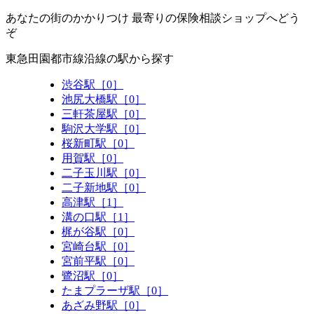
あなたの街のかかりつけ 最寄りの保険相談ショップへどう
ぞ
東急田園都市線沿線の駅から探す
渋谷駅［0］
池尻大橋駅［0］
三軒茶屋駅［0］
駒沢大学駅［0］
桜新町駅［0］
用賀駅［0］
二子玉川駅［0］
二子新地駅［0］
高津駅［1］
溝の口駅［1］
梶が谷駅［0］
宮崎台駅［0］
宮前平駅［0］
鷺沼駅［0］
たまプラーザ駅［0］
あざみ野駅［0］