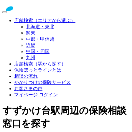
店舗検索（エリアから選ぶ）
北海道・東北
関東
中部・甲信越
近畿
中国・四国
九州
店舗検索（駅から探す）
保険ほっとラインとは
相談の流れ
かかりつけの保険サービス
お客さまの声
マイページ ログイン
すずかけ台駅周辺の保険相談
窓口を探す