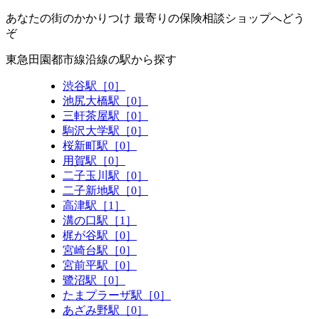
あなたの街のかかりつけ 最寄りの保険相談ショップへどう
ぞ
東急田園都市線沿線の駅から探す
渋谷駅［0］
池尻大橋駅［0］
三軒茶屋駅［0］
駒沢大学駅［0］
桜新町駅［0］
用賀駅［0］
二子玉川駅［0］
二子新地駅［0］
高津駅［1］
溝の口駅［1］
梶が谷駅［0］
宮崎台駅［0］
宮前平駅［0］
鷺沼駅［0］
たまプラーザ駅［0］
あざみ野駅［0］