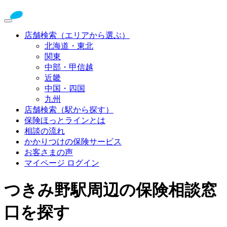
店舗検索（エリアから選ぶ）
北海道・東北
関東
中部・甲信越
近畿
中国・四国
九州
店舗検索（駅から探す）
保険ほっとラインとは
相談の流れ
かかりつけの保険サービス
お客さまの声
マイページ ログイン
つきみ野駅周辺の保険相談窓
口を探す