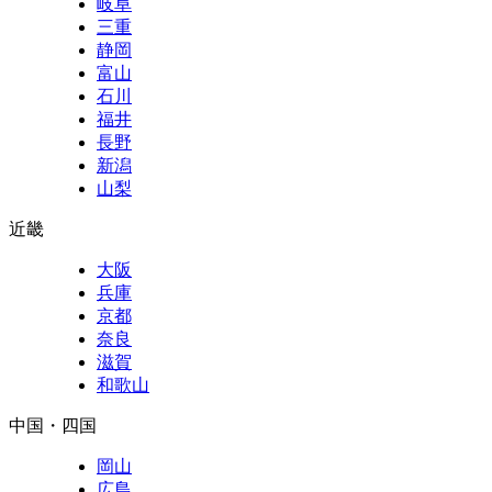
岐阜
三重
静岡
富山
石川
福井
長野
新潟
山梨
近畿
大阪
兵庫
京都
奈良
滋賀
和歌山
中国・四国
岡山
広島