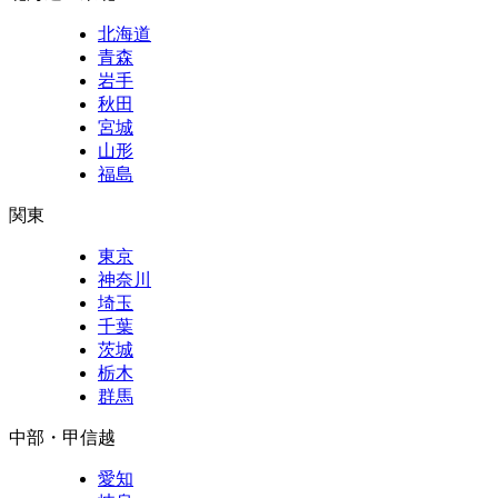
北海道
青森
岩手
秋田
宮城
山形
福島
関東
東京
神奈川
埼玉
千葉
茨城
栃木
群馬
中部・甲信越
愛知