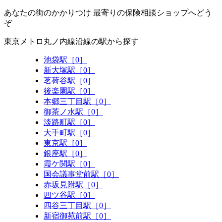
あなたの街のかかりつけ 最寄りの保険相談ショップへどう
ぞ
東京メトロ丸ノ内線沿線の駅から探す
池袋駅［0］
新大塚駅［0］
茗荷谷駅［0］
後楽園駅［0］
本郷三丁目駅［0］
御茶ノ水駅［0］
淡路町駅［0］
大手町駅［0］
東京駅［0］
銀座駅［0］
霞ケ関駅［0］
国会議事堂前駅［0］
赤坂見附駅［0］
四ツ谷駅［0］
四谷三丁目駅［0］
新宿御苑前駅［0］