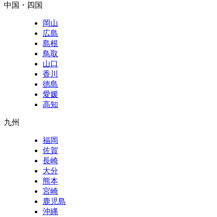
中国・四国
岡山
広島
島根
鳥取
山口
香川
徳島
愛媛
高知
九州
福岡
佐賀
長崎
大分
熊本
宮崎
鹿児島
沖縄