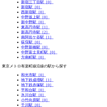
新宿三丁目駅［0］
新宿駅［0］
西新宿駅［0］
中野坂上駅［0］
新中野駅［0］
東高円寺駅［1］
新高円寺駅［2］
南阿佐ケ谷駅［1］
荻窪駅［0］
中野新橋駅［0］
中野富士見町駅［0］
方南町駅［0］
東京メトロ有楽町線沿線の駅から探す
和光市駅［0］
地下鉄成増駅［1］
地下鉄赤塚駅［0］
平和台駅［0］
氷川台駅［0］
小竹向原駅［0］
千川駅［0］