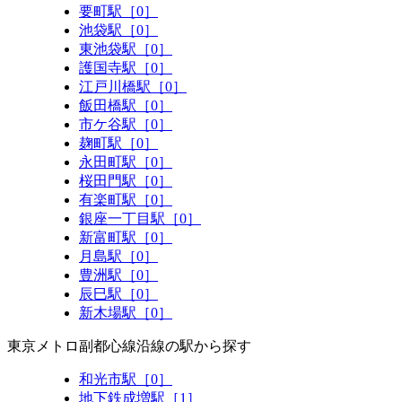
要町駅［0］
池袋駅［0］
東池袋駅［0］
護国寺駅［0］
江戸川橋駅［0］
飯田橋駅［0］
市ケ谷駅［0］
麹町駅［0］
永田町駅［0］
桜田門駅［0］
有楽町駅［0］
銀座一丁目駅［0］
新富町駅［0］
月島駅［0］
豊洲駅［0］
辰巳駅［0］
新木場駅［0］
東京メトロ副都心線沿線の駅から探す
和光市駅［0］
地下鉄成増駅［1］