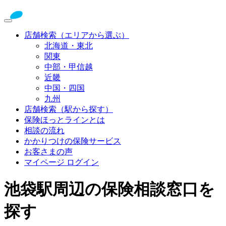
店舗検索（エリアから選ぶ）
北海道・東北
関東
中部・甲信越
近畿
中国・四国
九州
店舗検索（駅から探す）
保険ほっとラインとは
相談の流れ
かかりつけの保険サービス
お客さまの声
マイページ ログイン
池袋駅周辺の保険相談窓口を
探す