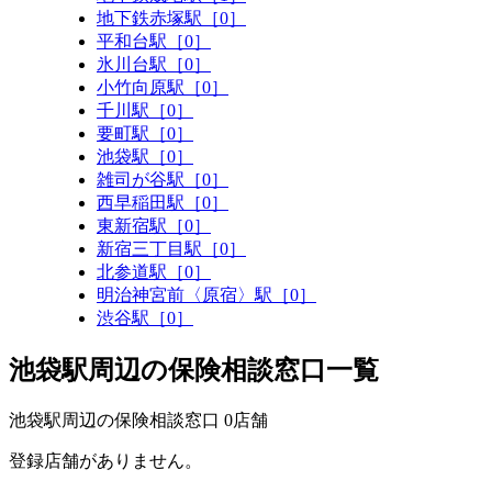
地下鉄赤塚駅［0］
平和台駅［0］
氷川台駅［0］
小竹向原駅［0］
千川駅［0］
要町駅［0］
池袋駅［0］
雑司が谷駅［0］
西早稲田駅［0］
東新宿駅［0］
新宿三丁目駅［0］
北参道駅［0］
明治神宮前〈原宿〉駅［0］
渋谷駅［0］
池袋駅周辺の保険相談窓口一覧
池袋駅周辺の保険相談窓口
0
店舗
登録店舗がありません。