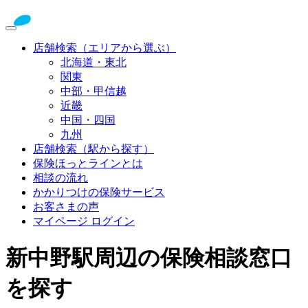
店舗検索（エリアから選ぶ）
北海道・東北
関東
中部・甲信越
近畿
中国・四国
九州
店舗検索（駅から探す）
保険ほっとラインとは
相談の流れ
かかりつけの保険サービス
お客さまの声
マイページ ログイン
新中野駅周辺の保険相談窓口
を探す