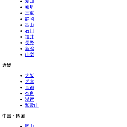
愛知
岐阜
三重
静岡
富山
石川
福井
長野
新潟
山梨
近畿
大阪
兵庫
京都
奈良
滋賀
和歌山
中国・四国
岡山