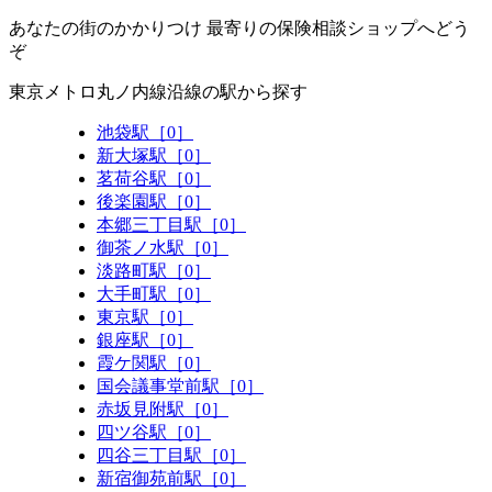
あなたの街のかかりつけ 最寄りの保険相談ショップへどう
ぞ
東京メトロ丸ノ内線沿線の駅から探す
池袋駅［0］
新大塚駅［0］
茗荷谷駅［0］
後楽園駅［0］
本郷三丁目駅［0］
御茶ノ水駅［0］
淡路町駅［0］
大手町駅［0］
東京駅［0］
銀座駅［0］
霞ケ関駅［0］
国会議事堂前駅［0］
赤坂見附駅［0］
四ツ谷駅［0］
四谷三丁目駅［0］
新宿御苑前駅［0］