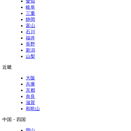
愛知
岐阜
三重
静岡
富山
石川
福井
長野
新潟
山梨
近畿
大阪
兵庫
京都
奈良
滋賀
和歌山
中国・四国
岡山