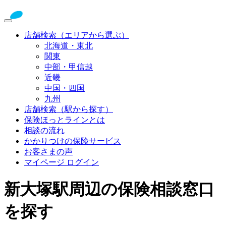
店舗検索（エリアから選ぶ）
北海道・東北
関東
中部・甲信越
近畿
中国・四国
九州
店舗検索（駅から探す）
保険ほっとラインとは
相談の流れ
かかりつけの保険サービス
お客さまの声
マイページ ログイン
新大塚駅周辺の保険相談窓口
を探す