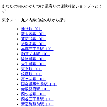
あなたの街のかかりつけ 最寄りの保険相談ショップへどう
ぞ
東京メトロ丸ノ内線沿線の駅から探す
池袋駅［0］
新大塚駅［0］
茗荷谷駅［0］
後楽園駅［0］
本郷三丁目駅［0］
御茶ノ水駅［0］
淡路町駅［0］
大手町駅［0］
東京駅［0］
銀座駅［0］
霞ケ関駅［0］
国会議事堂前駅［0］
赤坂見附駅［0］
四ツ谷駅［0］
四谷三丁目駅［0］
新宿御苑前駅［0］