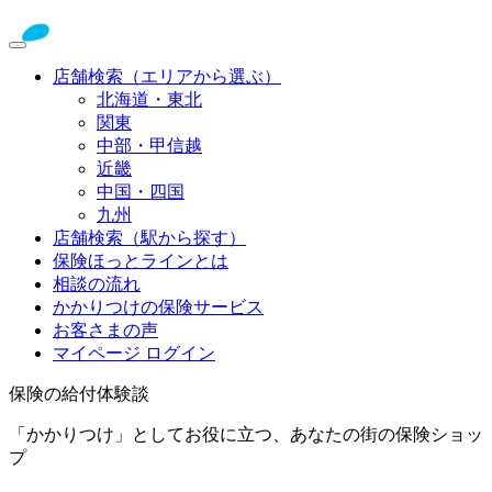
店舗検索（エリアから選ぶ）
北海道・東北
関東
中部・甲信越
近畿
中国・四国
九州
店舗検索（駅から探す）
保険ほっとラインとは
相談の流れ
かかりつけの保険サービス
お客さまの声
マイページ ログイン
保険の給付体験談
「かかりつけ」としてお役に立つ、あなたの街の保険ショッ
プ