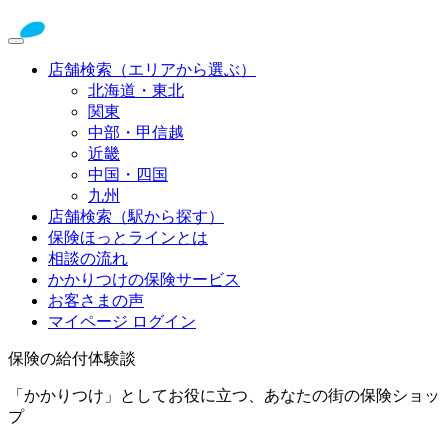
店舗検索（エリアから選ぶ）
北海道・東北
関東
中部・甲信越
近畿
中国・四国
九州
店舗検索（駅から探す）
保険ほっとラインとは
相談の流れ
かかりつけの保険サービス
お客さまの声
マイページ ログイン
保険の給付体験談
「かかりつけ」としてお役に立つ、あなたの街の保険ショッ
プ