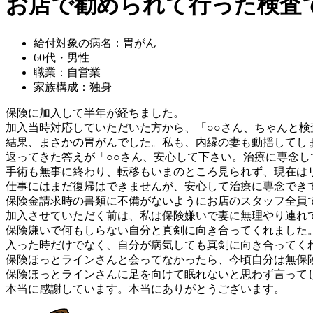
お店で勧められて行った検査
給付対象の病名：胃がん
60代・男性
職業：自営業
家族構成：独身
保険に加入して半年が経ちました。
加入当時対応していただいた方から、「○○さん、ちゃんと
結果、まさかの胃がんでした。私も、内縁の妻も動揺してし
返ってきた答えが「○○さん、安心して下さい。治療に専念
手術も無事に終わり、転移もいまのところ見られず、現在は
仕事にはまだ復帰はできませんが、安心して治療に専念でき
保険金請求時の書類に不備がないようにお店のスタッフ全員
加入させていただく前は、私は保険嫌いで妻に無理やり連れ
保険嫌いで何もしらない自分と真剣に向き合ってくれました
入った時だけでなく、自分が病気しても真剣に向き合ってく
保険ほっとラインさんと会ってなかったら、今頃自分は無保
保険ほっとラインさんに足を向けて眠れないと思わず言って
本当に感謝しています。本当にありがとうございます。