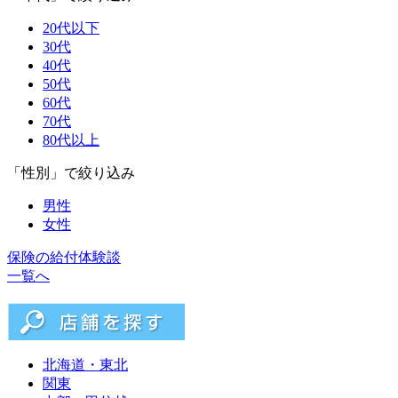
20代以下
30代
40代
50代
60代
70代
80代以上
「性別」で絞り込み
男性
女性
保険の給付体験談
一覧へ
北海道・東北
関東