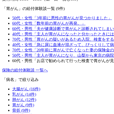
「胃がん」の給付体験談一覧 (9件)
50代・女性「3年前に悪性の胃がんが見つかりました」
60代・女性「数年前の胃がんが再発。」
60代・男性「夫が健康診断で胃がんと診断されてしま
40代・男性「主人が胃がんになったと分かったときに
70代・男性「胃がんの疑いがあるため入院、検査をす
40代・女性「急に尿に血液が混ざって、びっくりして
70代・女性「20年前に胃がんで亡くなった妻の保険金
50代・男性「主人が胃がんになり、山梨から東京の病
60代・男性「お店で勧められて行った検査で胃がんが
保険の給付体験談 一覧へ
「病名」で絞り込み
大腸がん (16件)
乳がん (14件)
肺がん (12件)
胃がん (9件)
骨折 (9件)