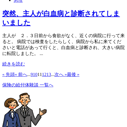
男性
突然、主人が白血病と診断されてしま
いました
主人が ２．３日前から食欲がなく、近くの病院に行って来
ると。 病院では検査をしたらしく、病院から私に来てくだ
さいと電話があって行くと、白血病と診断され、大きい病院
に転院しました。 ...
続きを読む
« 先頭
« 前へ
...
9
10
11
12
13
...
次へ »
最後 »
保険の給付体験談 一覧へ