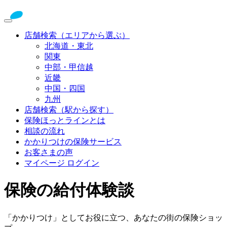
店舗検索（エリアから選ぶ）
北海道・東北
関東
中部・甲信越
近畿
中国・四国
九州
店舗検索（駅から探す）
保険ほっとラインとは
相談の流れ
かかりつけの保険サービス
お客さまの声
マイページ ログイン
保険の給付体験談
「かかりつけ」としてお役に立つ、あなたの街の保険ショッ