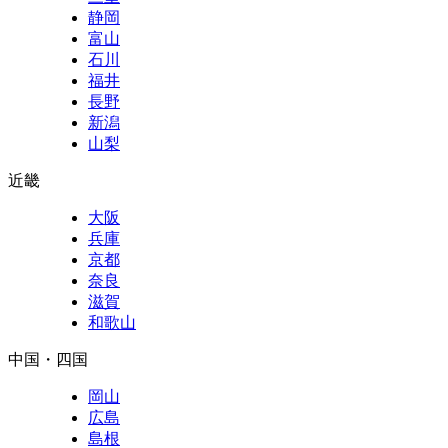
静岡
富山
石川
福井
長野
新潟
山梨
近畿
大阪
兵庫
京都
奈良
滋賀
和歌山
中国・四国
岡山
広島
島根