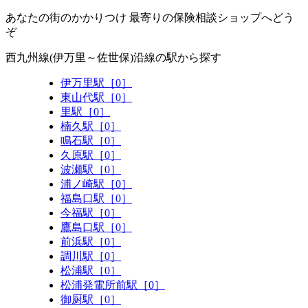
あなたの街のかかりつけ 最寄りの保険相談ショップへどう
ぞ
西九州線(伊万里～佐世保)沿線の駅から探す
伊万里駅［0］
東山代駅［0］
里駅［0］
楠久駅［0］
鳴石駅［0］
久原駅［0］
波瀬駅［0］
浦ノ崎駅［0］
福島口駅［0］
今福駅［0］
鷹島口駅［0］
前浜駅［0］
調川駅［0］
松浦駅［0］
松浦発電所前駅［0］
御厨駅［0］