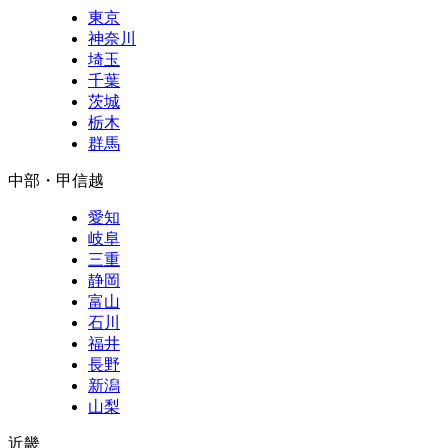
東京
神奈川
埼玉
千葉
茨城
栃木
群馬
中部・甲信越
愛知
岐阜
三重
静岡
富山
石川
福井
長野
新潟
山梨
近畿