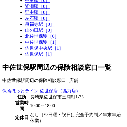
中里駅［0］
皆瀬駅［0］
野中駅［0］
左石駅［0］
泉福寺駅［0］
山の田駅［0］
北佐世保駅［0］
中佐世保駅［1］
佐世保中央駅［1］
佐世保駅［1］
中佐世保駅周辺の保険相談窓口一覧
中佐世保駅周辺の保険相談窓口
1
店舗
保険ほっとライン 佐世保店（協力店）
住所
長崎県佐世保市三浦町1-33
営業時
10:00～18:00
間
なし（※日曜・祝日は完全予約制／年末年始
定休日
休業）