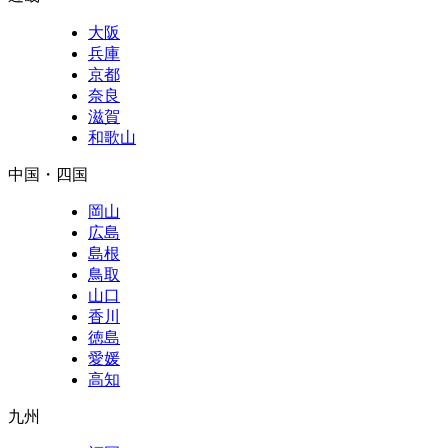
大阪
兵庫
京都
奈良
滋賀
和歌山
中国・四国
岡山
広島
島根
鳥取
山口
香川
徳島
愛媛
高知
九州