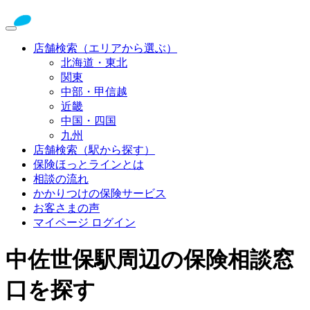
店舗検索（エリアから選ぶ）
北海道・東北
関東
中部・甲信越
近畿
中国・四国
九州
店舗検索（駅から探す）
保険ほっとラインとは
相談の流れ
かかりつけの保険サービス
お客さまの声
マイページ ログイン
中佐世保駅周辺の保険相談窓
口を探す