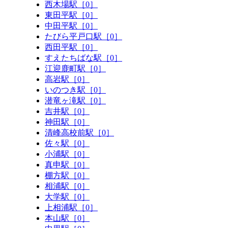
西木場駅［0］
東田平駅［0］
中田平駅［0］
たびら平戸口駅［0］
西田平駅［0］
すえたちばな駅［0］
江迎鹿町駅［0］
高岩駅［0］
いのつき駅［0］
潜竜ヶ滝駅［0］
吉井駅［0］
神田駅［0］
清峰高校前駅［0］
佐々駅［0］
小浦駅［0］
真申駅［0］
棚方駅［0］
相浦駅［0］
大学駅［0］
上相浦駅［0］
本山駅［0］