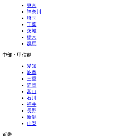
東京
神奈川
埼玉
千葉
茨城
栃木
群馬
中部・甲信越
愛知
岐阜
三重
静岡
富山
石川
福井
長野
新潟
山梨
近畿