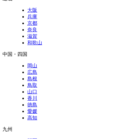
大阪
兵庫
京都
奈良
滋賀
和歌山
中国・四国
岡山
広島
島根
鳥取
山口
香川
徳島
愛媛
高知
九州