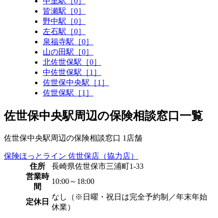
中里駅［0］
皆瀬駅［0］
野中駅［0］
左石駅［0］
泉福寺駅［0］
山の田駅［0］
北佐世保駅［0］
中佐世保駅［1］
佐世保中央駅［1］
佐世保駅［1］
佐世保中央駅周辺の保険相談窓口一覧
佐世保中央駅周辺の保険相談窓口
1
店舗
保険ほっとライン 佐世保店（協力店）
住所
長崎県佐世保市三浦町1-33
営業時
10:00～18:00
間
なし（※日曜・祝日は完全予約制／年末年始
定休日
休業）