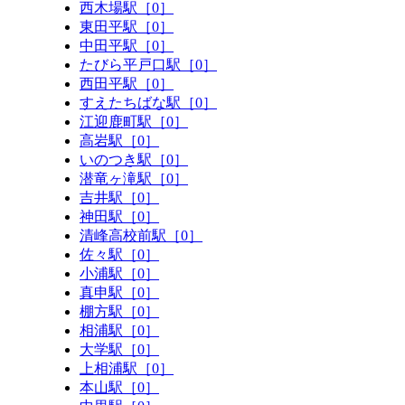
西木場駅［0］
東田平駅［0］
中田平駅［0］
たびら平戸口駅［0］
西田平駅［0］
すえたちばな駅［0］
江迎鹿町駅［0］
高岩駅［0］
いのつき駅［0］
潜竜ヶ滝駅［0］
吉井駅［0］
神田駅［0］
清峰高校前駅［0］
佐々駅［0］
小浦駅［0］
真申駅［0］
棚方駅［0］
相浦駅［0］
大学駅［0］
上相浦駅［0］
本山駅［0］