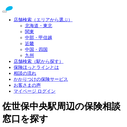
店舗検索（エリアから選ぶ）
北海道・東北
関東
中部・甲信越
近畿
中国・四国
九州
店舗検索（駅から探す）
保険ほっとラインとは
相談の流れ
かかりつけの保険サービス
お客さまの声
マイページ ログイン
佐世保中央駅周辺の保険相談
窓口を探す