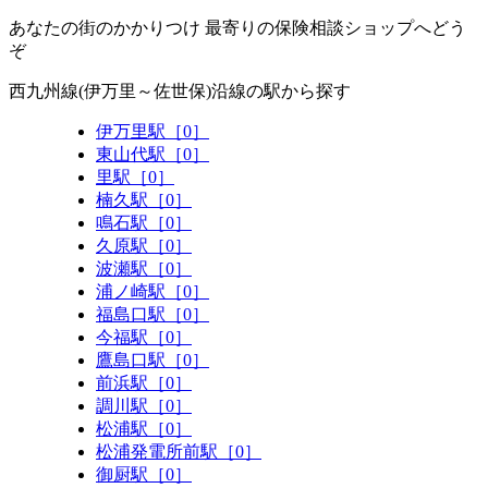
あなたの街のかかりつけ 最寄りの保険相談ショップへどう
ぞ
西九州線(伊万里～佐世保)沿線の駅から探す
伊万里駅［0］
東山代駅［0］
里駅［0］
楠久駅［0］
鳴石駅［0］
久原駅［0］
波瀬駅［0］
浦ノ崎駅［0］
福島口駅［0］
今福駅［0］
鷹島口駅［0］
前浜駅［0］
調川駅［0］
松浦駅［0］
松浦発電所前駅［0］
御厨駅［0］