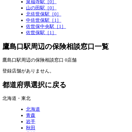
泉福寺駅［0］
山の田駅［0］
北佐世保駅［0］
中佐世保駅［1］
佐世保中央駅［1］
佐世保駅［1］
鷹島口駅周辺の保険相談窓口一覧
鷹島口駅周辺の保険相談窓口
0
店舗
登録店舗がありません。
都道府県選択に戻る
北海道・東北
北海道
青森
岩手
秋田