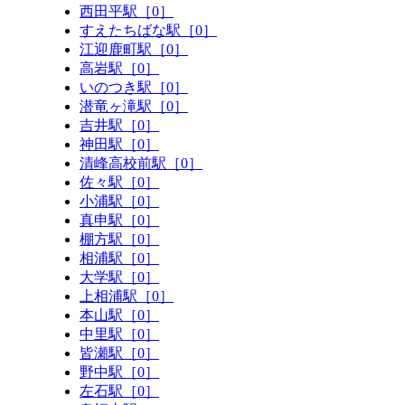
西田平駅［0］
すえたちばな駅［0］
江迎鹿町駅［0］
高岩駅［0］
いのつき駅［0］
潜竜ヶ滝駅［0］
吉井駅［0］
神田駅［0］
清峰高校前駅［0］
佐々駅［0］
小浦駅［0］
真申駅［0］
棚方駅［0］
相浦駅［0］
大学駅［0］
上相浦駅［0］
本山駅［0］
中里駅［0］
皆瀬駅［0］
野中駅［0］
左石駅［0］