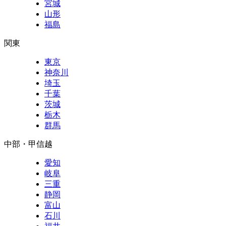
宮城
山形
福島
関東
東京
神奈川
埼玉
千葉
茨城
栃木
群馬
中部・甲信越
愛知
岐阜
三重
静岡
富山
石川