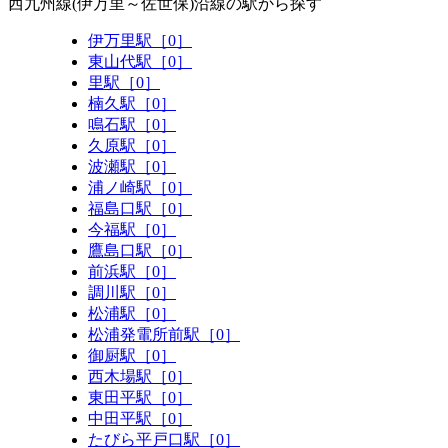
西九州線(伊万里～佐世保)沿線の駅から探す
伊万里駅［0］
東山代駅［0］
里駅［0］
楠久駅［0］
鳴石駅［0］
久原駅［0］
波瀬駅［0］
浦ノ崎駅［0］
福島口駅［0］
今福駅［0］
鷹島口駅［0］
前浜駅［0］
調川駅［0］
松浦駅［0］
松浦発電所前駅［0］
御厨駅［0］
西木場駅［0］
東田平駅［0］
中田平駅［0］
たびら平戸口駅［0］