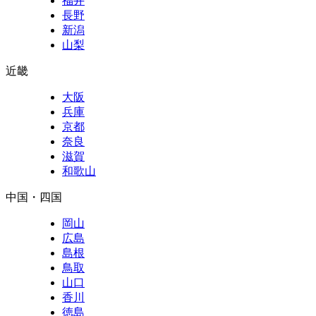
福井
長野
新潟
山梨
近畿
大阪
兵庫
京都
奈良
滋賀
和歌山
中国・四国
岡山
広島
島根
鳥取
山口
香川
徳島