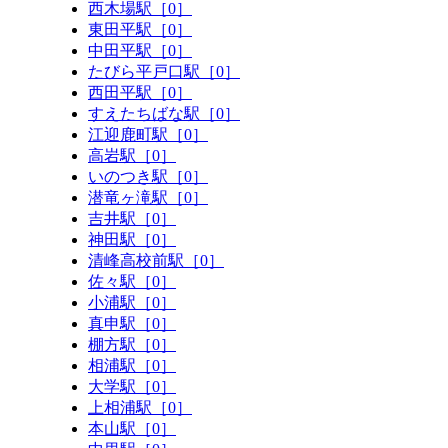
西木場駅［0］
東田平駅［0］
中田平駅［0］
たびら平戸口駅［0］
西田平駅［0］
すえたちばな駅［0］
江迎鹿町駅［0］
高岩駅［0］
いのつき駅［0］
潜竜ヶ滝駅［0］
吉井駅［0］
神田駅［0］
清峰高校前駅［0］
佐々駅［0］
小浦駅［0］
真申駅［0］
棚方駅［0］
相浦駅［0］
大学駅［0］
上相浦駅［0］
本山駅［0］