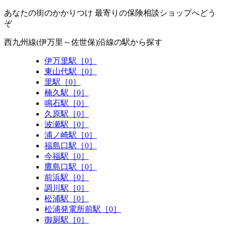
あなたの街のかかりつけ 最寄りの保険相談ショップへどう
ぞ
西九州線(伊万里～佐世保)沿線の駅から探す
伊万里駅［0］
東山代駅［0］
里駅［0］
楠久駅［0］
鳴石駅［0］
久原駅［0］
波瀬駅［0］
浦ノ崎駅［0］
福島口駅［0］
今福駅［0］
鷹島口駅［0］
前浜駅［0］
調川駅［0］
松浦駅［0］
松浦発電所前駅［0］
御厨駅［0］