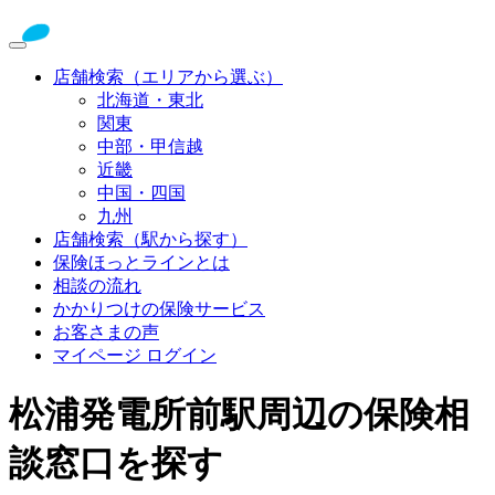
店舗検索（エリアから選ぶ）
北海道・東北
関東
中部・甲信越
近畿
中国・四国
九州
店舗検索（駅から探す）
保険ほっとラインとは
相談の流れ
かかりつけの保険サービス
お客さまの声
マイページ ログイン
松浦発電所前駅周辺の保険相
談窓口を探す