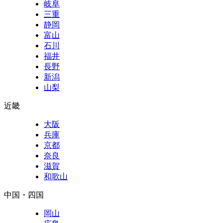
岐阜
三重
静岡
富山
石川
福井
長野
新潟
山梨
近畿
大阪
兵庫
京都
奈良
滋賀
和歌山
中国・四国
岡山