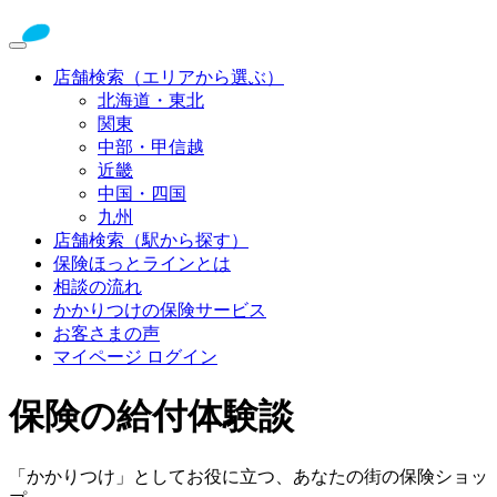
店舗検索（エリアから選ぶ）
北海道・東北
関東
中部・甲信越
近畿
中国・四国
九州
店舗検索（駅から探す）
保険ほっとラインとは
相談の流れ
かかりつけの保険サービス
お客さまの声
マイページ ログイン
保険の給付体験談
「かかりつけ」としてお役に立つ、あなたの街の保険ショッ