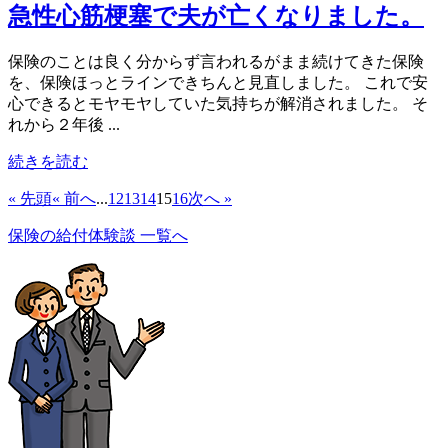
急性心筋梗塞で夫が亡くなりました。
保険のことは良く分からず言われるがまま続けてきた保険
を、保険ほっとラインできちんと見直しました。 これで安
心できるとモヤモヤしていた気持ちが解消されました。 そ
れから２年後 ...
続きを読む
« 先頭
« 前へ
...
12
13
14
15
16
次へ »
保険の給付体験談 一覧へ