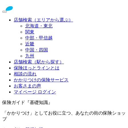
店舗検索（エリアから選ぶ）
北海道・東北
関東
中部・甲信越
近畿
中国・四国
九州
店舗検索（駅から探す）
保険ほっとラインとは
相談の流れ
かかりつけの保険サービス
お客さまの声
マイページ ログイン
保険ガイド『基礎知識』
「かかりつけ」としてお役に立つ、あなたの街の保険ショッ
プ