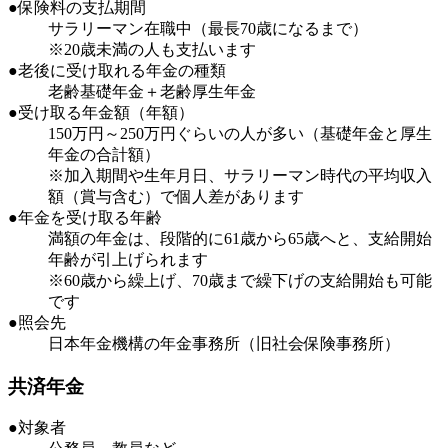
●保険料の支払期間
サラリーマン在職中（最長70歳になるまで）
※20歳未満の人も支払います
●老後に受け取れる年金の種類
老齢基礎年金＋老齢厚生年金
●受け取る年金額（年額）
150万円～250万円ぐらいの人が多い（基礎年金と厚生
年金の合計額）
※加入期間や生年月日、サラリーマン時代の平均収入
額（賞与含む）で個人差があります
●年金を受け取る年齢
満額の年金は、段階的に61歳から65歳へと、支給開始
年齢が引上げられます
※60歳から繰上げ、70歳まで繰下げの支給開始も可能
です
●照会先
日本年金機構の年金事務所（旧社会保険事務所）
共済年金
●対象者