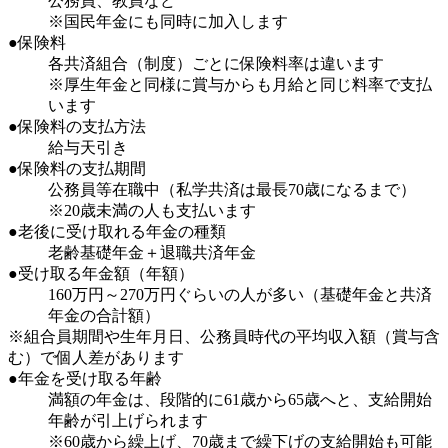
公務員、教員など
※国民年金にも同時に加入します
●保険料
各共済組合（制度）ごとに保険料率は違います
※厚生年金と同様に賞与からも月給と同じ料率で支払
います
●保険料の支払方法
給与天引き
●保険料の支払期間
公務員等在職中（私学共済は最長70歳になるまで）
※20歳未満の人も支払います
●老後に受け取れる年金の種類
老齢基礎年金＋退職共済年金
●受け取る年金額（年額）
160万円～270万円ぐらいの人が多い（基礎年金と共済
年金の合計額）
※組合員期間や生年月日、公務員時代の平均収入額（賞与含
む）で個人差があります
●年金を受け取る年齢
満額の年金は、段階的に61歳から65歳へと、支給開始
年齢が引上げられます
※60歳から繰上げ、70歳まで繰下げの支給開始も可能