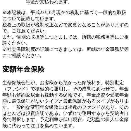
年金が支払われます。
※本記載は、平成23年6月現在の税制に基づく一般的な取扱
について記載しています。
税務上の取扱が税制改正などで変更となることがありますの
で、ご注意ください。
また、個別の取扱等につきましては、所轄の税務署等にご相
談ください。
※社会保障制度の詳細につきましては、所轄の年金事務所等
にご相談ください。
変額年金保険
生命保険会社が、お客様から預かった保険料を、特別勘定
（ファンド）で積極的に運用し、その成果にあわせて、年金
年額も解約返戻金も変動する保険です。年金原資や受取年金
額に最低保証がないタイプと最低保証があるタイプがありま
す。一般的な変額年金保険には複数のファンドがあり、その
ほとんどは投資信託である。いずれで運用するかを契約者自
身で選択します。予定利率が低い現在、定額型の個人年金保
険に代わって注目を集めています。