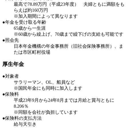
最高で78.89万円（平成23年度） 夫婦ともに満額をも
らえば約160万円
※加入期間によって異なります
●年金を受け取る年齢
65歳から一生涯
※60歳から繰上げ、70歳まで繰下げの支給も可能です
●照会先
日本年金機構の年金事務所（旧社会保険事務所）、ま
たは市区町村役場
厚生年金
●対象者
サラリーマン、OL、船員など
※国民年金にも同時に加入します
●保険料
平成23年9月から24年8月までは月給と賞与ともに
8.206％
※同額を会社が負担しています
●保険料の支払方法
給与天引き